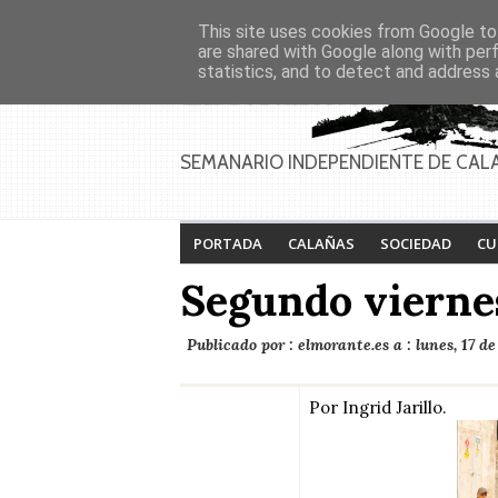
Asociaciones
Génesis
This site uses cookies from Google to 
PAGINAS
Inicio
Contacto
Anúnciate
are shared with Google along with per
statistics, and to detect and address 
SEMANARIO INDEPENDIENTE DE CAL
PORTADA
CALAÑAS
SOCIEDAD
CU
Segundo vierne
Publicado por :
elmorante.es
a :
lunes, 17 d
Por Ingrid Jarillo.