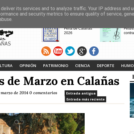
deliver its services and to analyze traffic. Your IP address and 
formance and security metrics to ensure quality of service, gen
abuse.
CABECERAS
Feria de Calañas
Festiv
2026
contra
AÑAS
VIII Feria de
Calaña
Videojuegos de
Ruta L
LTURA
OPINIÓN
PATRIMONIO
CIENCIA
DEPORTE
HUMO
Calañas
Tejero
proyec
s de Marzo en Calañas
pasad
e marzo de 2014
0 comentarios
Entrada antigua
Entrada más reciente