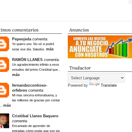
timos comentarios
Anuncios
Pepeojeda
comenta:
Yo quiero uno. No sé si podrè
más
estar ese día. Saludos.
RAMÓN LLANES
comenta:
Un agradecimiento infinito a esos
Traductor
estudios del primo Cristóbal que...
más
fernandezcontioso-
Powered by
Translate
orfebres
comenta:
Mi mas sincera enhorabuena, y
las millones de gracias por contar
más
...
Cristóbal Llanes Baquero
comenta:
Encantado de aprender de
entradas cómo estás que son sin