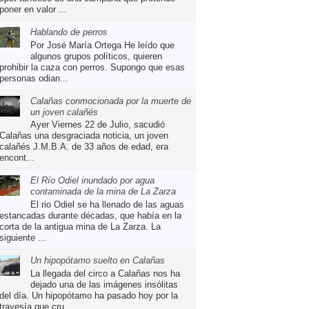
poner en valor ...
Hablando de perros
Por José María Ortega He leído que
algunos grupos políticos, quieren
prohibir la caza con perros. Supongo que esas
personas odian...
Calañas conmocionada por la muerte de
un joven calañés
Ayer Viernes 22 de Julio, sacudió
Calañas una desgraciada noticia, un joven
calañés J.M.B.A. de 33 años de edad, era
encont...
El Río Odiel inundado por agua
contaminada de la mina de La Zarza
El rio Odiel se ha llenado de las aguas
estancadas durante décadas, que había en la
corta de la antigua mina de La Zarza. La
siguiente ...
Un hipopótamo suelto en Calañas
La llegada del circo a Calañas nos ha
dejado una de las imágenes insólitas
del día. Un hipopótamo ha pasado hoy por la
travesía que cru...