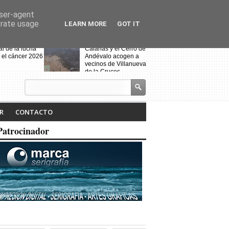
user-agent
erate usage
LEARN MORE
GOT IT
al de la lucha
Calañas y el Cerro de
 el cáncer 2026
Andévalo acogen a
vecinos de Villanueva
de la Cruces
desalojados por el
incendio
s celebra la VII
Noche Blanca en
iteraria "Isabel
Calañas
R
CONTACTO
" y la
ción de la
Patrocinador
a ruta
Fin de curso de la
escuela de baile
"Toma que toma"