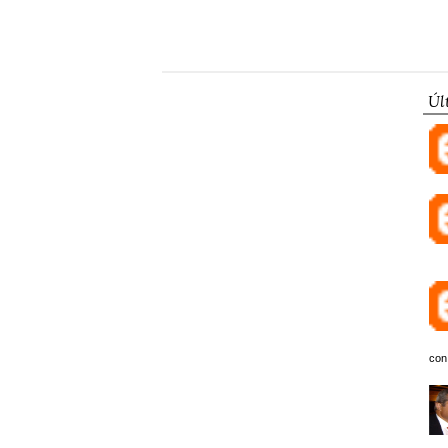
Úl
con