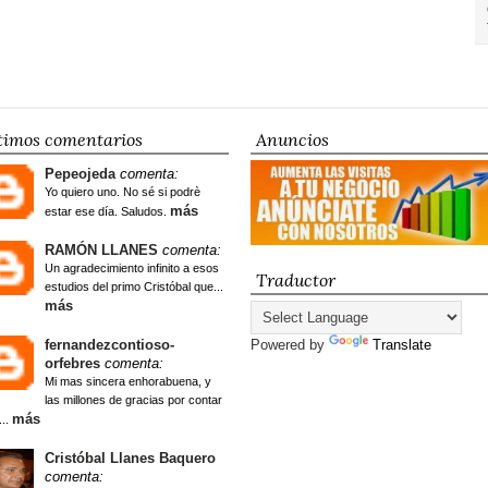
timos comentarios
Anuncios
Pepeojeda
comenta:
Yo quiero uno. No sé si podrè
más
estar ese día. Saludos.
RAMÓN LLANES
comenta:
Un agradecimiento infinito a esos
Traductor
estudios del primo Cristóbal que...
más
fernandezcontioso-
Powered by
Translate
orfebres
comenta:
Mi mas sincera enhorabuena, y
las millones de gracias por contar
más
...
Cristóbal Llanes Baquero
comenta: