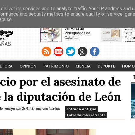
deliver its services and to analyze traffic. Your IP address and 
formance and security metrics to ensure quality of service, gen
abuse.
CABECERAS
Calañas y el Cerro de
VIII Feria de
Calaña
Andévalo acogen a
Videojuegos de
Ruta L
vecinos de Villanueva
Calañas
Tejero
de la Cruces
proyec
AÑAS
desalojados por el
pasad
incendio
LTURA
OPINIÓN
PATRIMONIO
CIENCIA
DEPORTE
HUMO
cio por el asesinato de
e la diputación de León
de mayo de 2014
0 comentarios
Entrada antigua
Entrada más reciente