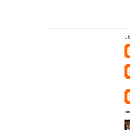
Úl
con