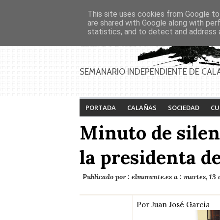
Asociaciones
Génesis
This site uses cookies from Google to 
PAGINAS
Inicio
Contacto
Anúnciate
are shared with Google along with per
statistics, and to detect and address 
Feria de Calañas
Festival de la lucha
2026
contra el cáncer 2026
SEMANARIO INDEPENDIENTE DE CAL
PORTADA
CALAÑAS
SOCIEDAD
CU
Minuto de silen
la presidenta d
Publicado por :
elmorante.es
a :
martes, 13 
Por Juan José García