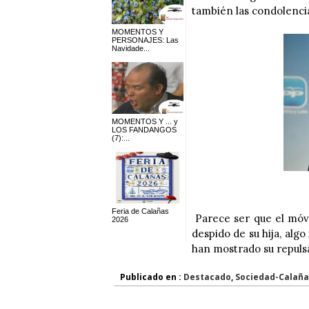
también las condolencias
MOMENTOS Y
PERSONAJES: Las
Navidade...
MOMENTOS Y ... y
LOS FANDANGOS
(7):...
Feria de Calañas
Parece ser que el móvi
2026
despido de su hija, algo
han mostrado su repuls
Publicado en :
Destacado
,
Sociedad-Calaña