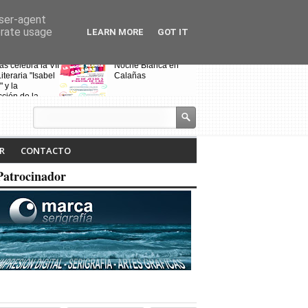
user-agent
erate usage
LEARN MORE
GOT IT
s celebra la VII
Noche Blanca en
Fin de curso de
iteraria "Isabel
Calañas
escuela de bai
" y la
"Toma que tom
ción de la
a ruta
R
CONTACTO
Patrocinador