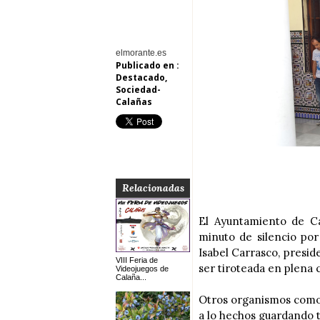
elmorante.es
Publicado en :
Destacado
,
Sociedad-
Calañas
Relacionadas
El Ayuntamiento de Ca
minuto de silencio por
Isabel Carrasco, preside
VIII Feria de
ser tiroteada en plena 
Videojuegos de
Calaña...
Otros organismos como 
a lo hechos guardando 