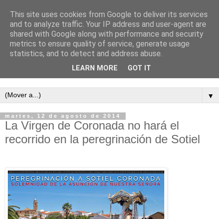
This site uses cookies from Google to deliver its services
and to analyze traffic. Your IP address and user-agent are
shared with Google along with performance and security
metrics to ensure quality of service, generate usage
statistics, and to detect and address abuse.
LEARN MORE
GOT IT
Semanario independiente de Calañas
▼
martes, 12 de agosto de 2014
La Virgen de Coronada no hará el
recorrido en la peregrinación de Sotiel