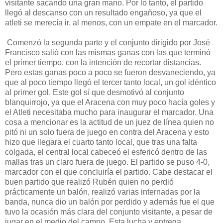
visitante sacando una gran mano. Por lo tanto, el partido
llegó al descanso con un resultado engañoso, ya que el
atleti se merecía ir, al menos, con un empate en el marcador.
Comenzó la segunda parte y el conjunto dirigido por José
Francisco salió con las mismas ganas con las que terminó
el primer tiempo, con la intención de recortar distancias.
Pero estas ganas poco a poco se fueron desvaneciendo, ya
que al poco tiempo llegó el tercer tanto local, un gol idéntico
al primer gol. Este gol sí que desmotivó al conjunto
blanquirrojo, ya que el Aracena con muy poco hacía goles y
el Atleti necesitaba mucho para inaugurar el marcador. Una
cosa a mencionar es la actitud de un juez de línea quien no
pitó ni un solo fuera de juego en contra del Aracena y esto
hizo que llegara el cuarto tanto local, que tras una falta
colgada, el central local cabeceó el esfericó dentro de las
mallas tras un claro fuera de juego. El partido se puso 4-0,
marcador con el que concluiría el partido. Cabe destacar el
buen partido que realizó Rubén quien no perdió
prácticamente un balón, realizó varias internadas por la
banda, nunca dio un balón por perdido y además fue el que
tuvo la ocasión más clara del conjunto visitante, a pesar de
jugar en el medio del campo. Esta lucha y entrega