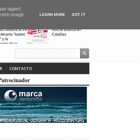
user-agent
erate usage
LEARN MORE
GOT IT
s celebra la VII
Noche Blanca en
Fin de curso de
iteraria "Isabel
Calañas
escuela de bai
" y la
"Toma que tom
ción de la
a ruta
R
CONTACTO
Patrocinador