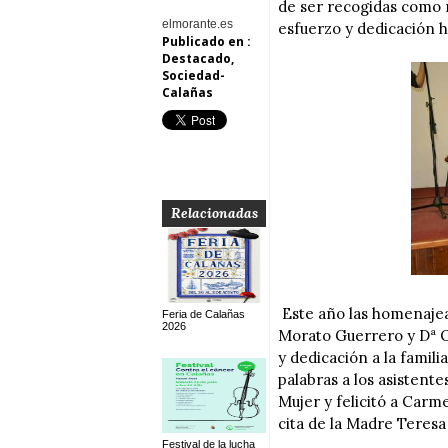
de ser recogidas como 
elmorante.es
esfuerzo y dedicación ha
Publicado en :
Destacado
,
Sociedad-
Calañas
Relacionadas
Este año las homenajea
Feria de Calañas
2026
Morato Guerrero y Dª Ob
y dedicación a la famili
palabras a los asistente
Mujer y felicitó a Carm
cita de la Madre Teresa
Festival de la lucha