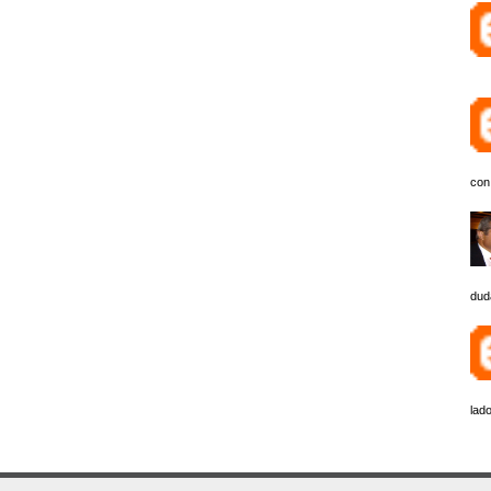
con
dud
lado