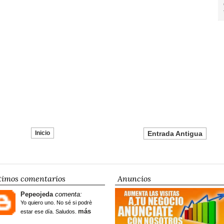
Inicio
Entrada Antigua
timos comentarios
Anuncios
Pepeojeda
comenta:
Yo quiero uno. No sé si podrè
más
estar ese día. Saludos.