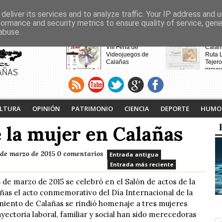
deliver its services and to analyze traffic. Your IP address and 
formance and security metrics to ensure quality of service, gen
abuse.
CABECERAS
Calañas y el Cerro de
VIII Feria de
Calaña
Andévalo acogen a
Videojuegos de
Ruta L
vecinos de Villanueva
Calañas
Tejero
de la Cruces
proyec
AÑAS
desalojados por el
pasad
incendio
LTURA
OPINIÓN
PATRIMONIO
CIENCIA
DEPORTE
HUMO
e la mujer en Calañas
de marzo de 2015
0 comentarios
Entrada antigua
Entrada más reciente
5 de marzo de 2015 se celebró en el Salón de actos de la
ñas el acto conmemorativo del Día Internacional de la
miento de Calañas se rindió homenaje a tres mujeres
yectoria laboral, familiar y social han sido merecedoras