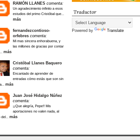
RAMÓN LLANES
comenta:
Un agradecimiento infinito a esos
Traductor
estudios del primo Cristóbal que...
más
fernandezcontioso-
Powered by
Translate
orfebres
comenta:
Mi mas sincera enhorabuena, y
las millones de gracias por contar
más
...
Cristóbal Llanes Baquero
comenta:
Encantado de aprender de
entradas cómo estás que son sin
más
a...
Juan José Hidalgo Núñez
comenta:
¡¡Que alegría, Pepe!! Mis
aportaciones no valen nada, al
más
 del...