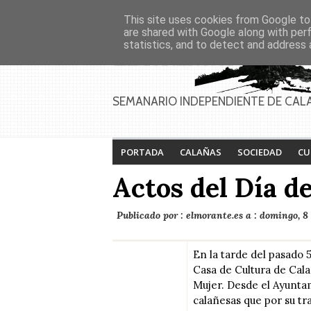
Asociaciones
Génesis
This site uses cookies from Google to 
PAGINAS
Inicio
Contacto
Anúnciate
are shared with Google along with per
statistics, and to detect and address 
Feria de Calañas
Festival de la lucha
2026
contra el cáncer 2026
SEMANARIO INDEPENDIENTE DE CAL
PORTADA
CALAÑAS
SOCIEDAD
CU
Actos del Día d
Publicado por :
elmorante.es
a :
domingo, 8 
En la tarde del pasado 
Casa de Cultura de Cala
Mujer. Desde el Ayunta
calañesas que por su tra