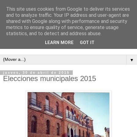
This site uses cookies from Google to deliver its services
and to analyze traffic. Your IP address and user-agent are
shared with Google along with performance and security
metrics to ensure quality of service, generate usage
statistics, and to detect and address abuse.
LEARN MORE
GOT IT
Semanario independiente de Calañas
▼
jueves, 30 de abril de 2015
Elecciones municipales 2015