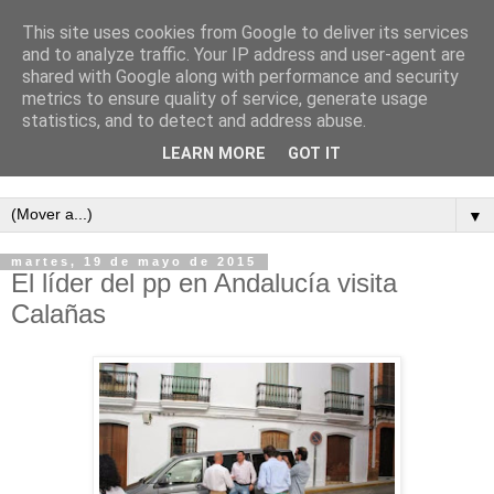
This site uses cookies from Google to deliver its services
and to analyze traffic. Your IP address and user-agent are
shared with Google along with performance and security
metrics to ensure quality of service, generate usage
statistics, and to detect and address abuse.
LEARN MORE
GOT IT
Semanario independiente de Calañas
▼
martes, 19 de mayo de 2015
El líder del pp en Andalucía visita
Calañas