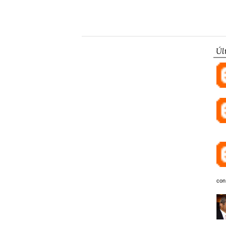
Úl
con