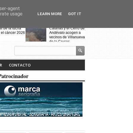
user-agent
erate usage
LEARN MORE
GOT IT
al de la lucha
Calañas y el Cerro de
 el cáncer 2026
Andévalo acogen a
vecinos de Villanueva
de la Cruces
desalojados por el
incendio
s celebra la VII
Noche Blanca en
iteraria "Isabel
Calañas
R
CONTACTO
" y la
ción de la
Patrocinador
a ruta
Fin de curso de la
escuela de baile
"Toma que toma"