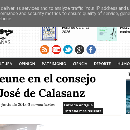
deliver its services and to analyze traffic. Your IP address and 
formance and security metrics to ensure quality of service, gen
abuse.
CABECERAS
Feria de Calañas
Festiv
2026
contra
AÑAS
VIII Feria de
Calaña
Videojuegos de
Ruta L
LTURA
OPINIÓN
PATRIMONIO
CIENCIA
DEPORTE
HUMO
Calañas
Tejero
proyec
eune en el consejo
pasad
 José de Calasanz
 junio de 2015
0 comentarios
Entrada antigua
Entrada más reciente