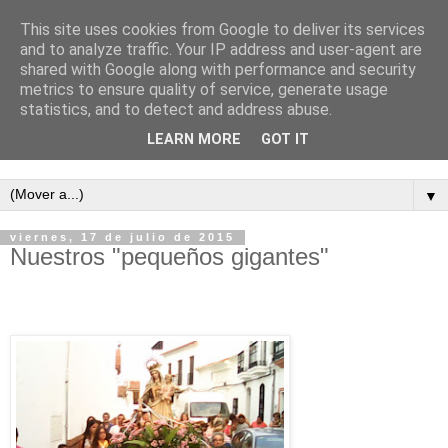
This site uses cookies from Google to deliver its services
and to analyze traffic. Your IP address and user-agent are
shared with Google along with performance and security
metrics to ensure quality of service, generate usage
statistics, and to detect and address abuse.
LEARN MORE
GOT IT
Semanario independiente de Calañas
▼
viernes, 17 de julio de 2015
Nuestros "pequeños gigantes"