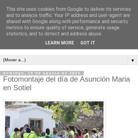
This site uses cookies from Google to deliver its services
and to analyze traffic. Your IP address and user-agent are
shared with Google along with performance and security
metrics to ensure quality of service, generate usage
statistics, and to detect and address abuse.
LEARN MORE
GOT IT
Semanario independiente de Calañas
▼
domingo, 16 de agosto de 2015
Fotomontaje del día de Asunción Maria
en Sotiel