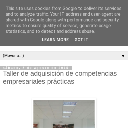
This site uses cookies from Google to deliver its services
and to analyze traffic. Your IP address and user-agent are
shared with Google along with performance and security
metrics to ensure quality of service, generate usage
statistics, and to detect and address abuse.
LEARN MORE
GOT IT
Semanario independiente de Calañas
▼
sábado, 8 de agosto de 2015
Taller de adquisición de competencias
empresariales prácticas