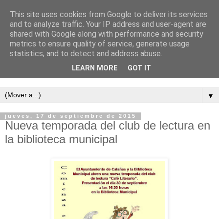
This site uses cookies from Google to deliver its services
and to analyze traffic. Your IP address and user-agent are
shared with Google along with performance and security
metrics to ensure quality of service, generate usage
statistics, and to detect and address abuse.
LEARN MORE
GOT IT
Semanario independiente de Calañas
▼
jueves, 17 de septiembre de 2015
Nueva temporada del club de lectura en
la biblioteca municipal