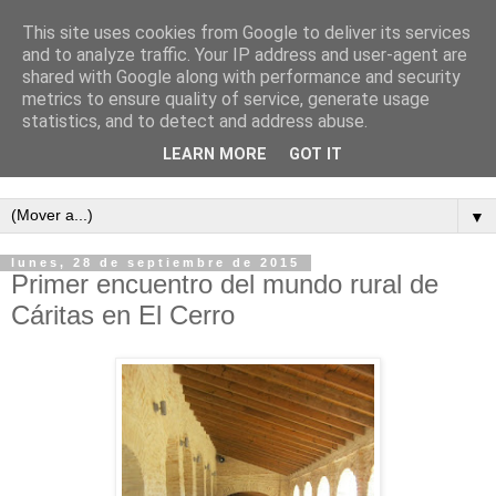
This site uses cookies from Google to deliver its services
and to analyze traffic. Your IP address and user-agent are
shared with Google along with performance and security
metrics to ensure quality of service, generate usage
statistics, and to detect and address abuse.
LEARN MORE
GOT IT
Semanario independiente de Calañas
▼
lunes, 28 de septiembre de 2015
Primer encuentro del mundo rural de
Cáritas en El Cerro