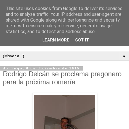
This site uses cookies from Google to deliver its services
and to analyze traffic. Your IP address and user-agent are
shared with Google along with performance and security
metrics to ensure quality of service, generate usage
statistics, and to detect and address abuse.
LEARN MORE
GOT IT
Semanario independiente de Calañas
▼
domingo, 6 de diciembre de 2015
Rodrigo Delcán se proclama pregonero
para la próxima romería