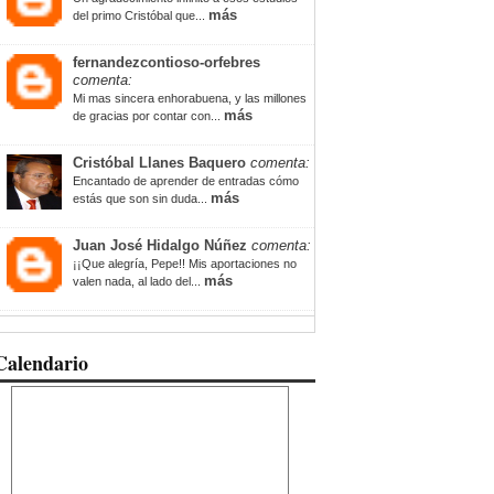
más
del primo Cristóbal que...
fernandezcontioso-orfebres
comenta:
Mi mas sincera enhorabuena, y las millones
más
de gracias por contar con...
Cristóbal Llanes Baquero
comenta:
Encantado de aprender de entradas cómo
más
estás que son sin duda...
Juan José Hidalgo Núñez
comenta:
¡¡Que alegría, Pepe!! Mis aportaciones no
más
valen nada, al lado del...
Calendario