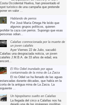
Costa Occidental Huelva, han presentado el
spot turístico de una campaña que pretende
poner en valor ...
Hablando de perros
Por José María Ortega He leído que
algunos grupos políticos, quieren
prohibir la caza con perros. Supongo que esas
personas odian...
Calañas conmocionada por la muerte de
un joven calañés
Ayer Viernes 22 de Julio, sacudió
Calañas una desgraciada noticia, un joven
calañés J.M.B.A. de 33 años de edad, era
encont...
El Río Odiel inundado por agua
contaminada de la mina de La Zarza
El rio Odiel se ha llenado de las aguas
estancadas durante décadas, que había en la
corta de la antigua mina de La Zarza. La
siguiente ...
Un hipopótamo suelto en Calañas
La llegada del circo a Calañas nos ha
dejado una de las imágenes insólitas