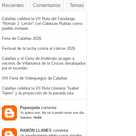
Recientes
Comentarios
Temas
Calañas celebra la VII Ruta del Fandango
"Román J. Limón" con Cabezas Rubias como
pueblo invitado
Feria de Calañas 2026
Festival de la lucha contra el cáncer 2026
Calañas y el Cerro de Andévalo acogen a
vecinos de Villanueva de la Cruces desalojados
por el incendio
VIII Feria de Videojuegos de Calañas
Calañas celebra la VII Ruta Literaria "Isabel
Tejero" y la proyección de la pasada ruta
Pepeojeda
comenta:
Yo quiero uno. No sé si podrè estar ese día.
más
Saludos.
RAMÓN LLANES
comenta:
Un agradecimiento infinito a esos estudios