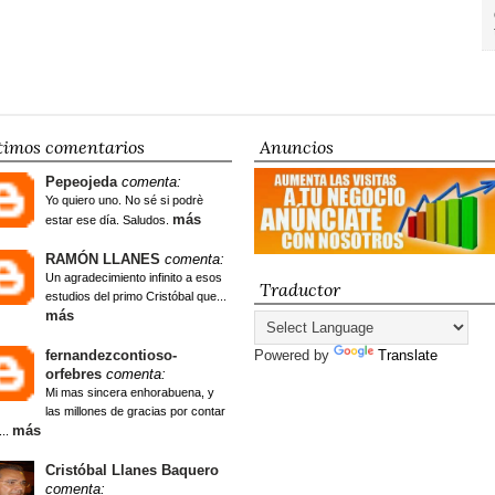
timos comentarios
Anuncios
Pepeojeda
comenta:
Yo quiero uno. No sé si podrè
más
estar ese día. Saludos.
RAMÓN LLANES
comenta:
Un agradecimiento infinito a esos
Traductor
estudios del primo Cristóbal que...
más
fernandezcontioso-
Powered by
Translate
orfebres
comenta:
Mi mas sincera enhorabuena, y
las millones de gracias por contar
más
...
Cristóbal Llanes Baquero
comenta: