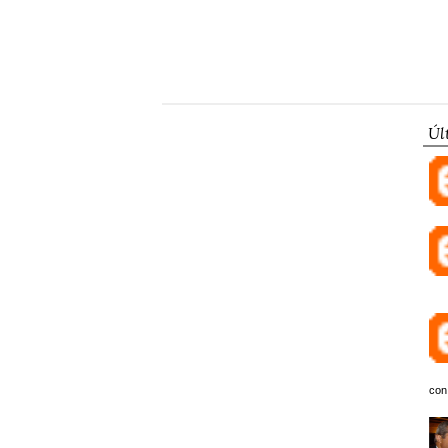
Úl
con