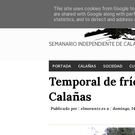
Asociaciones
Génesis
This site uses cookies from Google to 
PAGINAS
Inicio
Contacto
Anúnciate
are shared with Google along with per
statistics, and to detect and address 
SEMANARIO INDEPENDIENTE DE CAL
PORTADA
CALAÑAS
SOCIEDAD
CU
Temporal de frí
Calañas
Publicado por :
elmorante.es
a :
domingo, 14