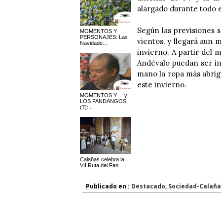
alargado durante todo 
Según las previsiones s
MOMENTOS Y
PERSONAJES: Las
vientos, y llegará aun 
Navidade...
invierno. A partir del
Andévalo puedan ser in
mano la ropa más abrig
este invierno.
MOMENTOS Y ... y
LOS FANDANGOS
(7):...
Calañas celebra la
VII Ruta del Fan...
Publicado en :
Destacado
,
Sociedad-Calaña