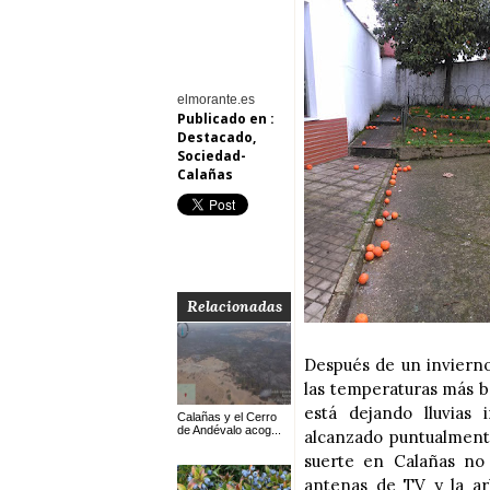
elmorante.es
Publicado en :
Destacado
,
Sociedad-
Calañas
Relacionadas
Después de un invierno
las temperaturas más b
está dejando lluvias
Calañas y el Cerro
de Andévalo acog...
alcanzado puntualmente
suerte en Calañas no 
antenas de TV y la ar