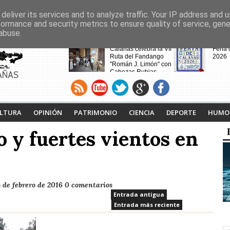
deliver its services and to analyze traffic. Your IP address and 
formance and security metrics to ensure quality of service, gen
abuse.
CABECERAS
Calañas celebra la VII
Feria
Ruta del Fandango
2026
"Román J. Limón" con
Cabezas Rubias
AÑAS
como pueblo invitado
Calaña
Andév
vecin
de la
desalo
LTURA
OPINIÓN
PATRIMONIO
CIENCIA
DEPORTE
HUMO
incen
o y fuertes vientos en
Noche Blanca en
Calañas
 de febrero de 2016
0 comentarios
Entrada antigua
Entrada más reciente