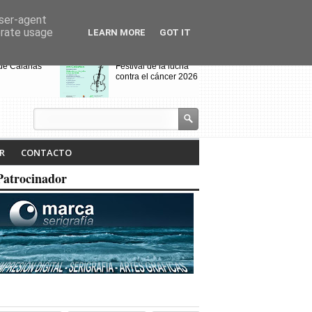
user-agent
erate usage
LEARN MORE
GOT IT
 de Calañas
Festival de la lucha
contra el cáncer 2026
s y el Cerro de
VIII Feria de
alo acogen a
Videojuegos de
os de Villanueva
Calañas
 Cruces
jados por el
Calañas celebra la VII
R
CONTACTO
dio
Ruta Literaria "Isabel
Tejero" y la
Patrocinador
proyección de la
pasada ruta