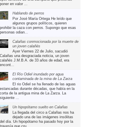
poner en valor ...
Hablando de perros
Por José María Ortega He leído que
algunos grupos políticos, quieren
prohibir la caza con perros. Supongo que esas
personas odian...
Calañas conmocionada por la muerte de
un joven calañés
Ayer Viernes 22 de Julio, sacudió
Calañas una desgraciada noticia, un joven
calañés J.M.B.A. de 33 años de edad, era
encont...
El Río Odiel inundado por agua
contaminada de la mina de La Zarza
El rio Odiel se ha llenado de las aguas
estancadas durante décadas, que había en la
corta de la antigua mina de La Zarza. La
siguiente ...
Un hipopótamo suelto en Calañas
La llegada del circo a Calañas nos ha
dejado una de las imágenes insólitas
del día. Un hipopótamo ha pasado hoy por la
travesía que cru...