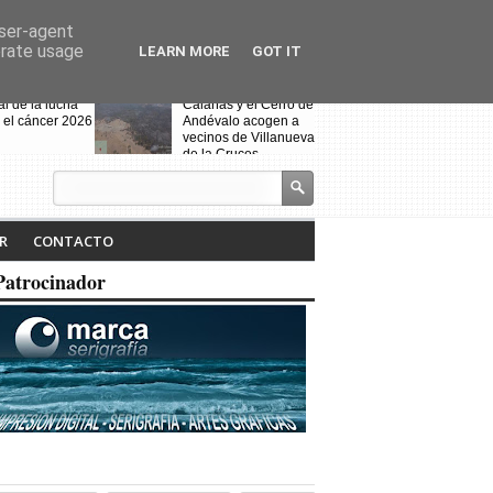
user-agent
erate usage
LEARN MORE
GOT IT
al de la lucha
Calañas y el Cerro de
 el cáncer 2026
Andévalo acogen a
vecinos de Villanueva
de la Cruces
desalojados por el
incendio
s celebra la VII
Noche Blanca en
iteraria "Isabel
Calañas
R
CONTACTO
" y la
ción de la
Patrocinador
a ruta
Fin de curso de la
escuela de baile
"Toma que toma"