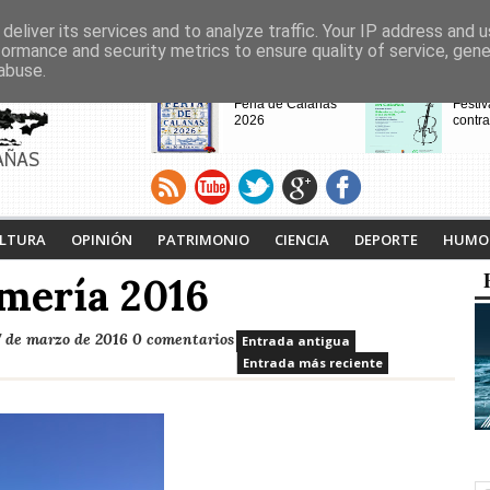
deliver its services and to analyze traffic. Your IP address and 
formance and security metrics to ensure quality of service, gen
abuse.
CABECERAS
Feria de Calañas
Festiv
2026
contra
AÑAS
VIII Feria de
Calaña
Videojuegos de
Ruta L
LTURA
OPINIÓN
PATRIMONIO
CIENCIA
DEPORTE
HUMO
Calañas
Tejero
proyec
omería 2016
pasad
 de marzo de 2016
0 comentarios
Entrada antigua
Entrada más reciente