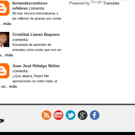
fernandezcontioso-
Powered by
Translate
orfebres
comenta:
Mi mas sincera enhorabuena, y
las millones de gracias por contar
más
...
Cristóbal Llanes Baquero
comenta:
Encantado de aprender de
entradas cómo estás que son sin
más
a...
Juan José Hidalgo Núñez
comenta:
¡¡Que alegría, Pepe!! Mis
aportaciones no valen nada, al
más
 del...