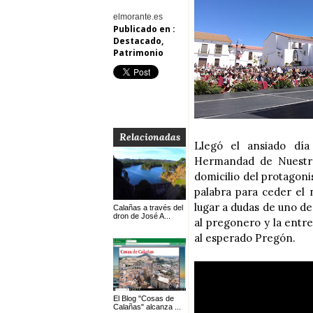
elmorante.es
Publicado en :
Destacado
,
Patrimonio
Relacionadas
Llegó el ansiado día
Hermandad de Nuestra
domicilio del protagonis
palabra para ceder el 
lugar a dudas de uno de
Calañas a través del
dron de José A...
al pregonero y la entre
al esperado Pregón.
El Blog "Cosas de
Calañas" alcanza ...