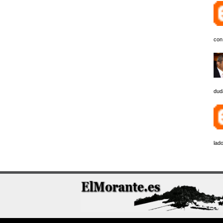
con
dud
lado