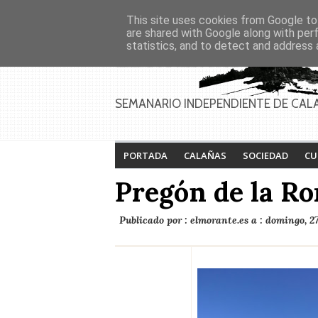
Asociaciones
Génesis
This site uses cookies from Google to 
PAGINAS
Inicio
Contacto
Anúnciate
are shared with Google along with per
statistics, and to detect and address 
SEMANARIO INDEPENDIENTE DE CAL
PORTADA
CALAÑAS
SOCIEDAD
CU
Pregón de la R
Publicado por :
elmorante.es
a :
domingo, 27