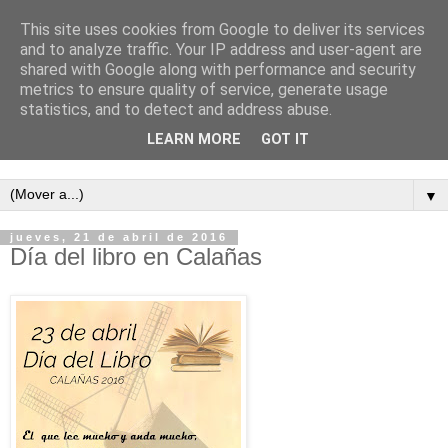
This site uses cookies from Google to deliver its services
and to analyze traffic. Your IP address and user-agent are
shared with Google along with performance and security
metrics to ensure quality of service, generate usage
statistics, and to detect and address abuse.
LEARN MORE
GOT IT
Semanario independiente de Calañas
▼
jueves, 21 de abril de 2016
Día del libro en Calañas