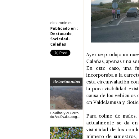
elmorante.es
Publicado en :
Destacado
,
Sociedad-
Calañas
Ayer se produjo un nue
Calañas, apenas una se
En este caso, una f
incorporaba a la carret
Relacionadas
esta circunvalación co
la poca visibilidad ex
causa de los vehículos
en Valdelamusa y Soti
Calañas y el Cerro
Para colmo de males, l
de Andévalo acog...
actualmente se da en 
visibilidad de los con
número de siniestros,