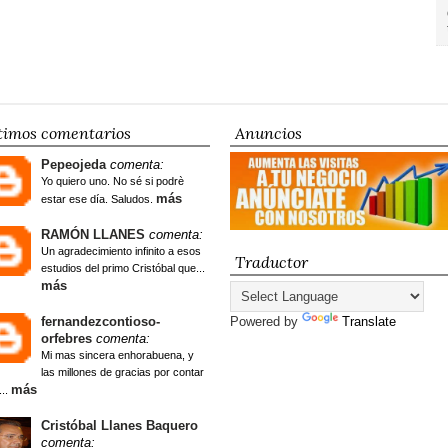
timos comentarios
Anuncios
Pepeojeda
comenta:
Yo quiero uno. No sé si podrè
más
estar ese día. Saludos.
RAMÓN LLANES
comenta:
Un agradecimiento infinito a esos
Traductor
estudios del primo Cristóbal que...
más
fernandezcontioso-
Powered by
Translate
orfebres
comenta:
Mi mas sincera enhorabuena, y
las millones de gracias por contar
más
...
Cristóbal Llanes Baquero
comenta: