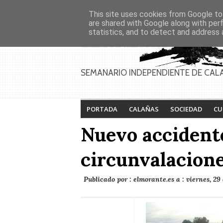
Asociaciones
Génesis
This site uses cookies from Google to 
PAGINAS
Inicio
Contacto
Anúnciate
are shared with Google along with per
statistics, and to detect and address 
SEMANARIO INDEPENDIENTE DE CAL
PORTADA
CALAÑAS
SOCIEDAD
CU
Nuevo accidente
circunvalacione
Publicado por :
elmorante.es
a :
viernes, 29 