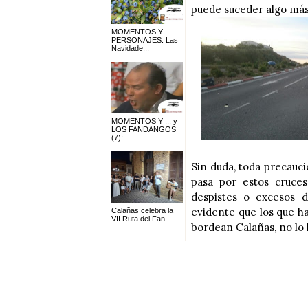
puede suceder algo má
MOMENTOS Y
PERSONAJES: Las
Navidade...
MOMENTOS Y ... y
LOS FANDANGOS
(7):...
Sin duda, toda precauc
pasa por estos cruce
despistes o excesos 
evidente que los que h
Calañas celebra la
VII Ruta del Fan...
bordean Calañas, no lo h