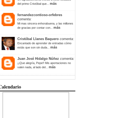
más
del primo Cristóbal que...
fernandezcontioso-orfebres
comenta:
Mi mas sincera enhorabuena, y las millones
más
de gracias por contar con...
Cristóbal Llanes Baquero
comenta:
Encantado de aprender de entradas cómo
más
estás que son sin duda...
Juan José Hidalgo Núñez
comenta:
¡¡Que alegría, Pepe!! Mis aportaciones no
más
valen nada, al lado del...
Calendario