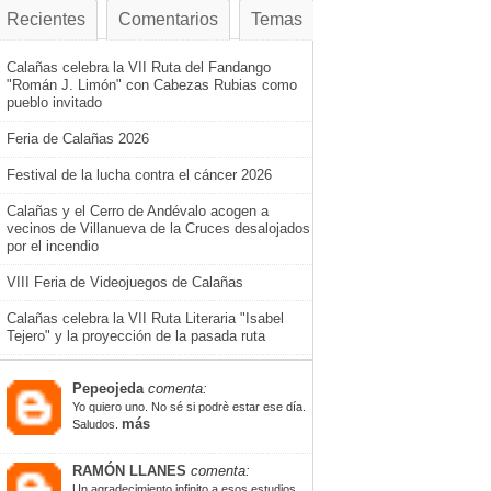
Recientes
Comentarios
Temas
Calañas celebra la VII Ruta del Fandango
"Román J. Limón" con Cabezas Rubias como
pueblo invitado
Feria de Calañas 2026
Festival de la lucha contra el cáncer 2026
Calañas y el Cerro de Andévalo acogen a
vecinos de Villanueva de la Cruces desalojados
por el incendio
VIII Feria de Videojuegos de Calañas
Calañas celebra la VII Ruta Literaria "Isabel
Tejero" y la proyección de la pasada ruta
Pepeojeda
comenta:
Yo quiero uno. No sé si podrè estar ese día.
más
Saludos.
RAMÓN LLANES
comenta:
Un agradecimiento infinito a esos estudios