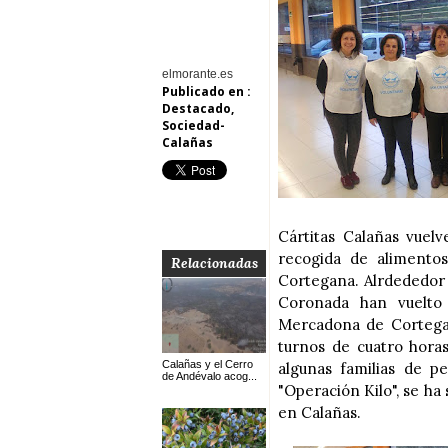
elmorante.es
Publicado en :
Destacado
,
Sociedad-
Calañas
Cártitas Calañas vuel
recogida de alimento
Relacionadas
Cortegana. Alrdededor d
Coronada han vuelto 
Mercadona de Cortegan
turnos de cuatro hora
Calañas y el Cerro
algunas familias de pe
de Andévalo acog...
"Operación Kilo", se ha
en Calañas.