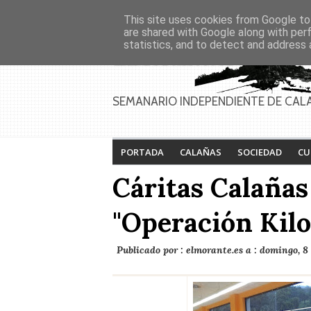
Asociaciones
Génesis
This site uses cookies from Google to 
PAGINAS
Inicio
Contacto
Anúnciate
are shared with Google along with per
statistics, and to detect and address 
SEMANARIO INDEPENDIENTE DE CAL
PORTADA
CALAÑAS
SOCIEDAD
CU
Cáritas Calañas
"Operación Kilo
Publicado por :
elmorante.es
a :
domingo, 8