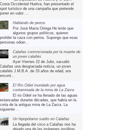
Costa Occidental Huelva, han presentado el
spot turístico de una campaña que pretende
poner en valor ...
Hablando de perros
Por José María Ortega He leído que
algunos grupos políticos, quieren
prohibir la caza con perros. Supongo que esas
personas odian...
Calañas conmocionada por la muerte de
un joven calañés
Ayer Viernes 22 de Julio, sacudió
Calañas una desgraciada noticia, un joven
calañés J.M.B.A. de 33 años de edad, era
encont...
El Río Odiel inundado por agua
contaminada de la mina de La Zarza
El rio Odiel se ha llenado de las aguas
estancadas durante décadas, que había en la
corta de la antigua mina de La Zarza. La
siguiente ...
Un hipopótamo suelto en Calañas
La llegada del circo a Calañas nos ha
dejado una de las imágenes insólitas