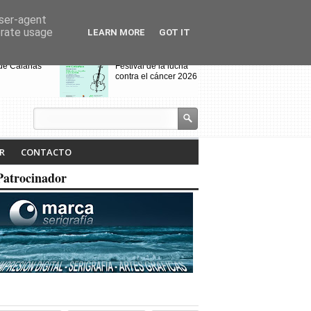
user-agent
erate usage
LEARN MORE
GOT IT
 de Calañas
Festival de la lucha
contra el cáncer 2026
s y el Cerro de
VIII Feria de
alo acogen a
Videojuegos de
os de Villanueva
Calañas
 Cruces
jados por el
Calañas celebra la VII
R
CONTACTO
dio
Ruta Literaria "Isabel
Tejero" y la
Patrocinador
proyección de la
pasada ruta