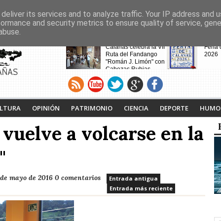
deliver its services and to analyze traffic. Your IP address and 
formance and security metrics to ensure quality of service, gen
abuse.
CABECERAS
Calañas celebra la VII
Feria
Ruta del Fandango
2026
"Román J. Limón" con
Cabezas Rubias
AÑAS
como pueblo invitado
Calaña
Andév
vecin
de la
desalo
LTURA
OPINIÓN
PATRIMONIO
CIENCIA
DEPORTE
HUMO
incen
 vuelve a volcarse en la
Noche Blanca en
"
Calañas
 de mayo de 2016
0 comentarios
Entrada antigua
Entrada más reciente