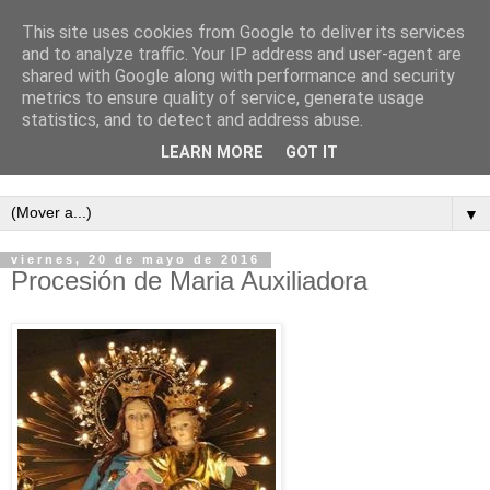
This site uses cookies from Google to deliver its services
and to analyze traffic. Your IP address and user-agent are
shared with Google along with performance and security
metrics to ensure quality of service, generate usage
statistics, and to detect and address abuse.
LEARN MORE
GOT IT
Semanario independiente de Calañas
▼
viernes, 20 de mayo de 2016
Procesión de Maria Auxiliadora