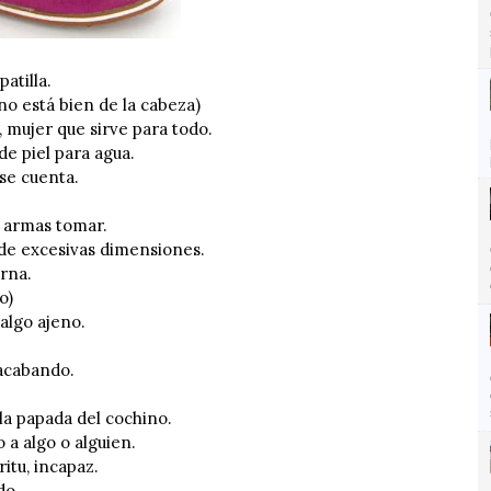
atilla.
 está bien de la cabeza)
 mujer que sirve para todo.
e piel para agua.
se cuenta.
 armas tomar.
e excesivas dimensiones.
rna.
o)
algo ajeno.
acabando.
a papada del cochino.
a algo o alguien.
itu, incapaz.
do.