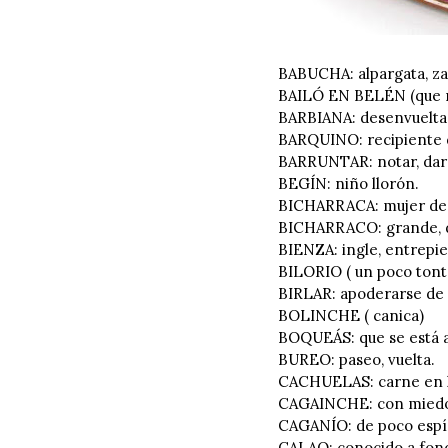
BABUCHA: alpargata, zap
BAILÓ EN BELÉN (que no
BARBIANA: desenvuelta,
BARQUINO: recipiente d
BARRUNTAR: notar, dar
BEGÍN: niño llorón.
BICHARRACA: mujer de
BICHARRACO: grande, d
BIENZA: ingle, entrepie
BILORIO ( un poco tont
BIRLAR: apoderarse de 
BOLINCHE ( canica)
BOQUEÁS: que se está 
BUREO: paseo, vuelta.
CACHUELAS: carne en l
CAGAINCHE: con miedo 
CAGANÍO: de poco espír
CALAO: conocido a fon