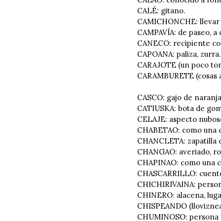
CALÉ: gitano.
CAMICHONCHE: llevar a 
CAMPAVÍA: de paseo, a 
CANECO: recipiente con
CAPOANA: paliza, zurra.
CARAJOTE (un poco ton
CARAMBURETE (cosas a
CASCO: gajo de naranja
CATIUSKA: bota de gom
CELAJE: aspecto nuboso
CHABETAO: como una ca
CHANCLETA: zapatilla c
CHANGAO: averiado, ro
CHAPINAO: como una c
CHASCARRILLO: cuento 
CHICHIRIVAINA: persona
CHINERO: alacena, luga
CHISPEANDO (llovizne
CHUMINOSO: persona p