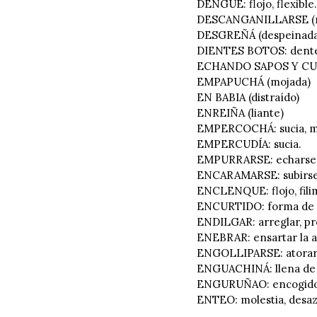
DENGUE: flojo, flexible.
DESCANGANILLARSE (reí
DESGREÑÁ (despeinada
DIENTES BOTOS: denter
ECHANDO SAPOS Y CUL
EMPAPUCHÁ (mojada)
EN BABIA (distraído)
ENREIÑA (liante)
EMPERCOCHÁ: sucia, m
EMPERCUDÍA: sucia.
EMPURRARSE: echarse a
ENCARAMARSE: subirse 
ENCLENQUE: flojo, filim
ENCURTIDO: forma de p
ENDILGAR: arreglar, pr
ENEBRAR: ensartar la a
ENGOLLIPARSE: atorars
ENGUACHINÁ: llena de 
ENGURUÑAO: encogido
ENTEO: molestia, desa