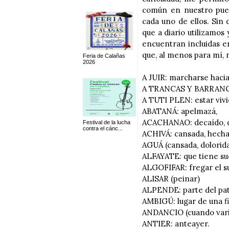
común en nuestro pueb
cada uno de ellos. Sin 
que a diario utilizamos
encuentran incluidas e
que, al menos para mí, 
Feria de Calañas
2026
A JUIR: marcharse hacia
A TRANCAS Y BARRANCAS
A TUTI PLEN: estar viv
ABATANÁ: apelmazá,
ACACHANAO: decaído, d
Festival de la lucha
contra el cánc...
ACHIVÁ: cansada, hecha
AGUÁ (cansada, dolorid
ALFAYATE: que tiene sue
ALGOFIFAR: fregar el su
ALISAR (peinar)
ALPENDE: parte del pat
AMBIGÚ: lugar de una fi
ANDANCIO (cuando vari
ANTIER: anteayer.