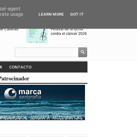
user-agent
erate usage
LEARN MORE
GOT IT
 de Calañas
Festival de la lucha
contra el cáncer 2026
s y el Cerro de
VIII Feria de
alo acogen a
Videojuegos de
os de Villanueva
Calañas
 Cruces
jados por el
Calañas celebra la VII
R
CONTACTO
dio
Ruta Literaria "Isabel
Tejero" y la
Patrocinador
proyección de la
pasada ruta