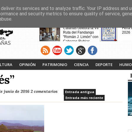
deliver its services and to analyze traffic. Your IP address and 
formance and security metrics to ensure quality of service, gen
abuse.
CABECERAS
Calañas celebra la VII
Feria
Ruta del Fandango
2026
"Román J. Limón" con
Cabezas Rubias
AÑAS
como pueblo invitado
Calaña
Andév
vecin
de la
desalo
LTURA
OPINIÓN
PATRIMONIO
CIENCIA
DEPORTE
HUMO
incen
és”
Noche Blanca en
de junio de 2016
2 comentarios
Entrada antigua
Calañas
Entrada más reciente