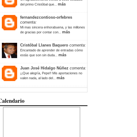
más
del primo Cristóbal que...
fernandezcontioso-orfebres
comenta:
Mi mas sincera enhorabuena, y las millones
más
de gracias por contar con...
Cristóbal Llanes Baquero
comenta:
Encantado de aprender de entradas cómo
más
estás que son sin duda...
Juan José Hidalgo Núñez
comenta:
¡¡Que alegría, Pepe!! Mis aportaciones no
más
valen nada, al lado del...
Calendario