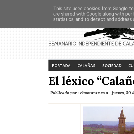
Asociaciones
Génesis
This site uses cookies from Google to 
PAGINAS
Inicio
Contacto
Anúnciate
are shared with Google along with per
statistics, and to detect and address 
SEMANARIO INDEPENDIENTE DE CAL
PORTADA
CALAÑAS
SOCIEDAD
CU
El léxico “Calañ
Publicado por :
elmorante.es
a :
jueves, 30 