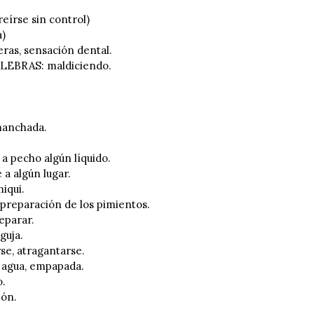
rse sin control)
)
as, sensación dental.
EBRAS: maldiciendo.
anchada.
 pecho algún líquido.
a algún lugar.
iqui.
reparación de los pimientos.
eparar.
guja.
e, atragantarse.
agua, empapada.
.
zón.