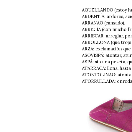
AQUELLANDO (estoy hac
ARDENTÍA: ardores, ac
ARRANAO (cansado).
ARRECÍA (con mucho fr
ARRISCAR: arreglar, po
ARROLLONA (que tropie
ARZA: exclamación que 
ASOVISPÁ: atontar, aturd
ASPÁ: sin una peseta, q
ATARRACÁ: llena, hasta a
ATONTOLINAO: atontao
ATORRULLADA: enredada