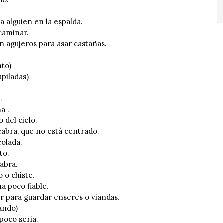
alguien en la espalda.
caminar.
 agujeros para asar castañas.
to)
piladas)
.
a .
 del cielo.
bra, que no está centrado.
olada.
to.
abra.
o chiste.
 poco fiable.
r para guardar enseres o viandas.
ando)
oco seria.