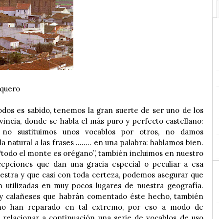
aquero
dos es sabido, tenemos la gran suerte de ser uno de los
vincia, donde se habla el más puro y perfecto castellano:
, no sustituimos unos vocablos por otros, no damos
a natural a las frases ........ en una palabra: hablamos bien.
todo el monte es orégano”, también incluimos en nuestro
cepciones que dan una gracia especial o peculiar a esa
estra y que casi con toda certeza, podemos asegurar que
n utilizadas en muy pocos lugares de nuestra geografía.
 calañeses que habrán comentado éste hecho, también
 no han reparado en tal extremo, por eso a modo de
 relacionar a continuación una serie de vocablos de uso