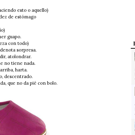
iendo esto o aquello)
idez de estómago
ío)
ner guapo.
za con todo)
denota sorpresa.
ir, atolondrar.
ue no tiene nada.
rriba, harta.
, descentrado.
, que no da pié con bolo.