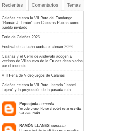
Recientes
Comentarios
Temas
Calañas celebra la VII Ruta del Fandango
"Román J. Limón" con Cabezas Rubias como
pueblo invitado
Feria de Calañas 2026
Festival de la lucha contra el cáncer 2026
Calañas y el Cerro de Andévalo acogen a
vecinos de Villanueva de la Cruces desalojados
por el incendio
VIII Feria de Videojuegos de Calañas
Calañas celebra la VII Ruta Literaria "Isabel
Tejero" y la proyección de la pasada ruta
Pepeojeda
comenta:
Yo quiero uno. No sé si podrè estar ese día.
más
Saludos.
RAMÓN LLANES
comenta:
Un agradecimiento infinito a esos estudios