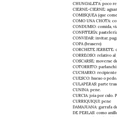
CHUNGALETA: poco re
CIERNE-CIERNE: aguanie
COMISQUEA (que come
COMO UNA CHOTA: como
CONDUMIO: comida, vi
CONFITERÍA: pastelería,
CONVIDAR: invitar, paga
COPA (brasero)
CORCHETE JERBETE: que
CORREOSO: relativo al 
COSCARSE: moverse de 
COTORRITO: parlanchín
CUCHARRO: recipiente 
CUESCO: hueso o pedo
CULAPERAS: parte trase
CUNINA: pene.
CURCIA: joía por culo. 
CURRIQUIQUI: pene
DAMAJUANA: garrafa de d
DE PERLAS: como anillo