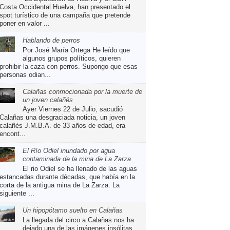
Costa Occidental Huelva, han presentado el
spot turístico de una campaña que pretende
poner en valor ...
Hablando de perros
Por José María Ortega He leído que
algunos grupos políticos, quieren
prohibir la caza con perros. Supongo que esas
personas odian...
Calañas conmocionada por la muerte de
un joven calañés
Ayer Viernes 22 de Julio, sacudió
Calañas una desgraciada noticia, un joven
calañés J.M.B.A. de 33 años de edad, era
encont...
El Río Odiel inundado por agua
contaminada de la mina de La Zarza
El rio Odiel se ha llenado de las aguas
estancadas durante décadas, que había en la
corta de la antigua mina de La Zarza. La
siguiente ...
Un hipopótamo suelto en Calañas
La llegada del circo a Calañas nos ha
dejado una de las imágenes insólitas