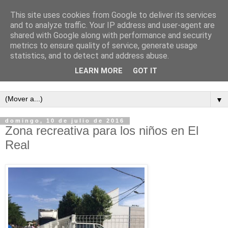
This site uses cookies from Google to deliver its services
and to analyze traffic. Your IP address and user-agent are
shared with Google along with performance and security
metrics to ensure quality of service, generate usage
statistics, and to detect and address abuse.
LEARN MORE
GOT IT
Semanario independiente de Calañas
▼
domingo, 10 de julio de 2016
Zona recreativa para los niños en El
Real