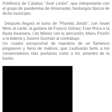
Polifónica de Calañas "José Limón", que interpretarán con
el grupo de panderetas de Almonaster, fandangos típicos de
dicho municipio.
Después llegará el turno de "Planeta Jondo", con Israel
Moro al cante, la guitarra de Francis Gómez, Fran Roca a la
flauta travesera, Lito Mánez con la percusión, Manu Pinzón
a la batería y Juanmi Guzmán al contrabajo.
Un cuadro excepcional de maestros de un flamenco
progresivo y lleno de matices, que cautivarán tanto a los
conservadores más puritanos como a los amantes de la
fusión.