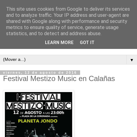
This site uses cookies from Google to deliver its services
and to analyze traffic. Your IP address and user-agent are
shared with Google along with performance and security
metrics to ensure quality of service, generate usage
statistics, and to detect and address abuse.
LEARN MORE
GOT IT
Semanario independiente de Calañas
▼
viernes, 12 de agosto de 2016
Festival Mestizo Music en Calañas