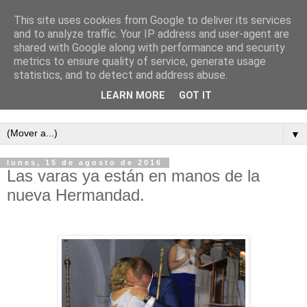
This site uses cookies from Google to deliver its services
and to analyze traffic. Your IP address and user-agent are
shared with Google along with performance and security
metrics to ensure quality of service, generate usage
statistics, and to detect and address abuse.
LEARN MORE
GOT IT
Semanario independiente de Calañas
▼
lunes, 15 de agosto de 2016
Las varas ya están en manos de la
nueva Hermandad.