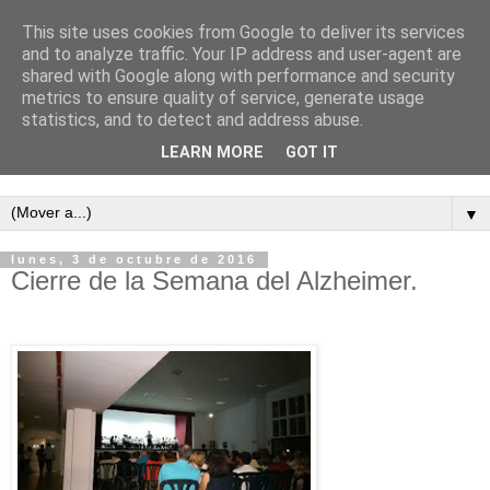
This site uses cookies from Google to deliver its services
and to analyze traffic. Your IP address and user-agent are
shared with Google along with performance and security
metrics to ensure quality of service, generate usage
statistics, and to detect and address abuse.
LEARN MORE
GOT IT
Semanario independiente de Calañas
▼
lunes, 3 de octubre de 2016
Cierre de la Semana del Alzheimer.