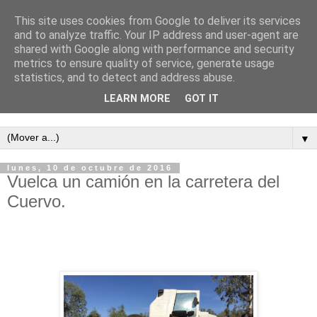
This site uses cookies from Google to deliver its services
and to analyze traffic. Your IP address and user-agent are
shared with Google along with performance and security
metrics to ensure quality of service, generate usage
statistics, and to detect and address abuse.
LEARN MORE
GOT IT
Semanario independiente de Calañas
▼
lunes, 10 de octubre de 2016
Vuelca un camión en la carretera del
Cuervo.