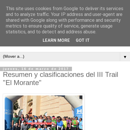
This site uses cookies from Google to deliver its services
and to analyze traffic. Your IP address and user-agent are
shared with Google along with performance and security
metrics to ensure quality of service, generate usage
statistics, and to detect and address abuse.
LEARN MORE
GOT IT
Semanario independiente de Calañas
▼
jueves, 16 de marzo de 2017
Resumen y clasificaciones del III Trail
"El Morante"