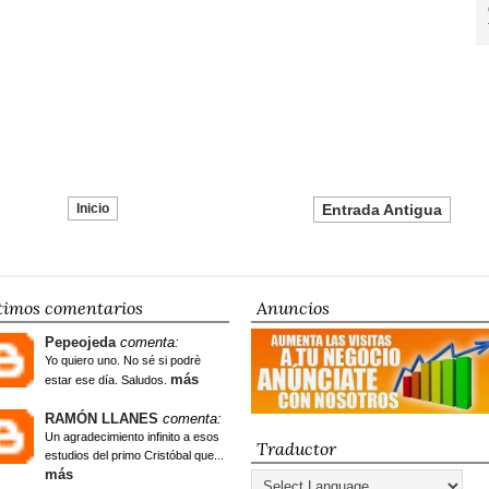
Inicio
Entrada Antigua
timos comentarios
Anuncios
Pepeojeda
comenta:
Yo quiero uno. No sé si podrè
más
estar ese día. Saludos.
RAMÓN LLANES
comenta:
Un agradecimiento infinito a esos
Traductor
estudios del primo Cristóbal que...
más