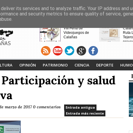
deliver its services and to analyze traffic. Your IP address and 
formance and security metrics to ensure quality of service, gen
abuse.
CABECERAS
Calañas y el Cerro de
VIII Feria de
Calaña
Andévalo acogen a
Videojuegos de
Ruta L
vecinos de Villanueva
Calañas
Tejero
de la Cruces
proyec
AÑAS
desalojados por el
pasad
incendio
LTURA
OPINIÓN
PATRIMONIO
CIENCIA
DEPORTE
HUMO
 Participación y salud
lva
de marzo de 2017
0 comentarios
Entrada antigua
Entrada más reciente