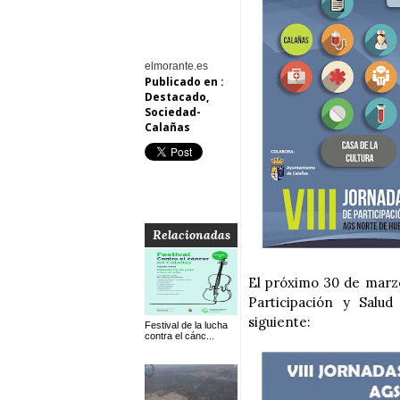
elmorante.es
Publicado en :
Destacado
,
Sociedad-
Calañas
Relacionadas
El próximo 30 de marzo
Participación y Salu
siguiente:
Festival de la lucha
contra el cánc...