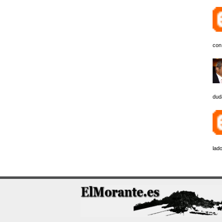
con
dud
lado