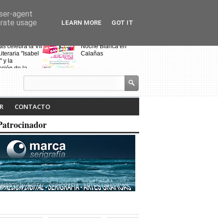
user-agent
erate usage
LEARN MORE
GOT IT
s celebra la VII
Noche Blanca en
Fin de curso de
iteraria "Isabel
Calañas
escuela de bai
" y la
"Toma que tom
ción de la
a ruta
R
CONTACTO
Patrocinador