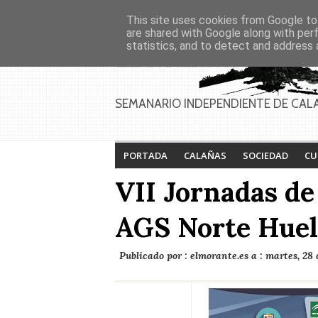
Asociaciones
Génesis
This site uses cookies from Google to 
PAGINAS
Inicio
Contacto
Anúnciate
are shared with Google along with per
statistics, and to detect and address 
Feria de Calañas
Festival de la lucha
2026
contra el cáncer 2026
SEMANARIO INDEPENDIENTE DE CAL
PORTADA
CALAÑAS
SOCIEDAD
CU
VII Jornadas de
AGS Norte Hue
Publicado por :
elmorante.es
a :
martes, 28 