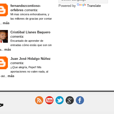
fernandezcontioso-
Powered by
Translate
orfebres
comenta:
Mi mas sincera enhorabuena, y
las millones de gracias por contar
más
...
Cristóbal Llanes Baquero
comenta:
Encantado de aprender de
entradas cómo estás que son sin
más
a...
Juan José Hidalgo Núñez
comenta:
¡¡Que alegría, Pepe!! Mis
aportaciones no valen nada, al
más
 del...