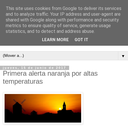
This site uses cookies from Google to deliver its services
and to analyze traffic. Your IP address and user-agent are
shared with Google along with performance and security
metrics to ensure quality of service, generate usage
statistics, and to detect and address abuse.
LEARN MORE
GOT IT
Semanario independiente de Calañas
▼
jueves, 15 de junio de 2017
Primera alerta naranja por altas
temperaturas