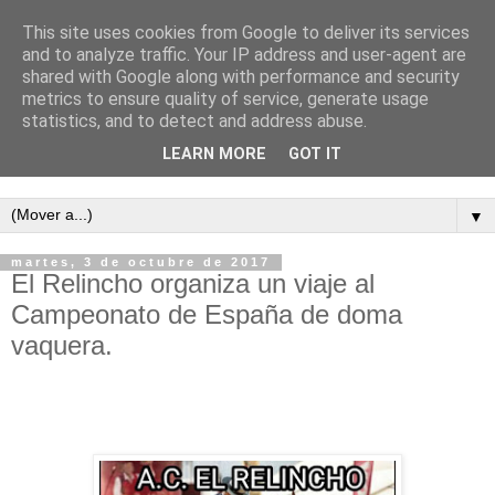
This site uses cookies from Google to deliver its services
and to analyze traffic. Your IP address and user-agent are
shared with Google along with performance and security
metrics to ensure quality of service, generate usage
statistics, and to detect and address abuse.
LEARN MORE
GOT IT
Semanario independiente de Calañas
▼
martes, 3 de octubre de 2017
El Relincho organiza un viaje al
Campeonato de España de doma
vaquera.