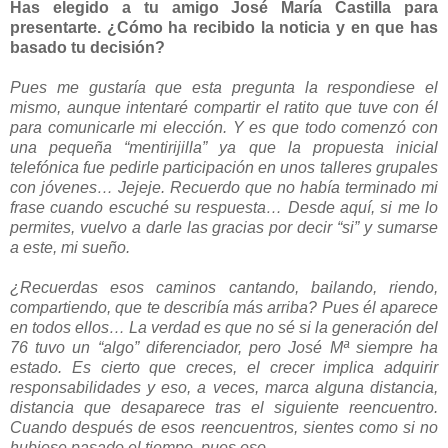
Has elegido a tu amigo José María Castilla para
presentarte. ¿Cómo ha recibido la noticia y en que has
basado tu decisión?
Pues me gustaría que esta pregunta la respondiese el
mismo, aunque intentaré compartir el ratito que tuve con él
para comunicarle mi elección. Y es que todo comenzó con
una pequeña “mentirijilla” ya que la propuesta inicial
telefónica fue pedirle participación en unos talleres grupales
con jóvenes… Jejeje. Recuerdo que no había terminado mi
frase cuando escuché su respuesta… Desde aquí, si me lo
permites, vuelvo a darle las gracias por decir “si” y sumarse
a este, mi sueño.
¿Recuerdas esos caminos cantando, bailando, riendo,
compartiendo, que te describía más arriba? Pues él aparece
en todos ellos… La verdad es que no sé si la generación del
76 tuvo un “algo” diferenciador, pero José Mª siempre ha
estado. Es cierto que creces, el crecer implica adquirir
responsabilidades y eso, a veces, marca alguna distancia,
distancia que desaparece tras el siguiente reencuentro.
Cuando después de esos reencuentros, sientes como si no
hubiese pasado el tiempo, pues eso…