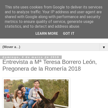
This site uses cookies from Google to deliver its services
and to analyze traffic. Your IP address and user-agent are
shared with Google along with performance and security
metrics to ensure quality of service, generate usage
statistics, and to detect and address abuse.
LEARN MORE
GOT IT
Semanario independiente de Calañas
▼
domingo, 4 de marzo de 2018
Entrevista a Mª Teresa Borrero León,
Pregonera de la Romería 2018