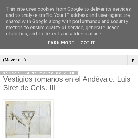
This site uses cookies from Google to deliver its services
and to analyze traffic. Your IP address and user-agent are
shared with Google along with performance and security
metrics to ensure quality of service, generate usage
statistics, and to detect and address abuse.
LEARN MORE
GOT IT
Semanario independiente de Calañas
▼
sábado, 24 de marzo de 2018
Vestigios romanos en el Andévalo. Luis
Siret de Cels. III