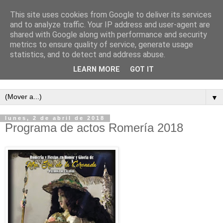
This site uses cookies from Google to deliver its services
and to analyze traffic. Your IP address and user-agent are
shared with Google along with performance and security
metrics to ensure quality of service, generate usage
statistics, and to detect and address abuse.
LEARN MORE
GOT IT
Semanario independiente de Calañas
▼
lunes, 2 de abril de 2018
Programa de actos Romería 2018