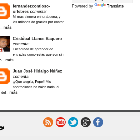
fernandezcontioso-
Powered by
Translate
orfebres
comenta:
Mi mas sincera enhorabuena, y
las millones de gracias por contar
más
...
Cristóbal Llanes Baquero
comenta:
Encantado de aprender de
entradas cómo estás que son sin
más
a...
Juan José Hidalgo Núñez
comenta:
¡¡Que alegría, Pepe!! Mis
aportaciones no valen nada, al
más
 del...