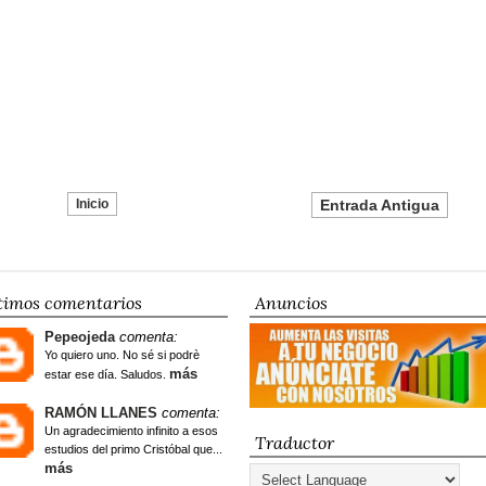
Inicio
Entrada Antigua
timos comentarios
Anuncios
Pepeojeda
comenta:
Yo quiero uno. No sé si podrè
más
estar ese día. Saludos.
RAMÓN LLANES
comenta:
Un agradecimiento infinito a esos
Traductor
estudios del primo Cristóbal que...
más