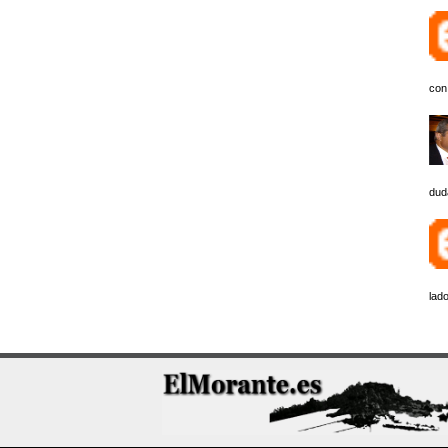
con
dud
lado