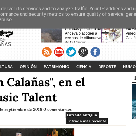
deliver its services and to analyze traffic. Your IP address and 
formance and security metrics to ensure quality of service, gen
abuse.
CABECERAS
Festival de la lucha
Calañas y el Cerro de
VIII F
contra el cáncer 2026
Andévalo acogen a
Video
vecinos de Villanueva
Calañ
de la Cruces
AÑAS
desalojados por el
incendio
LTURA
OPINIÓN
PATRIMONIO
CIENCIA
DEPORTE
HUMO
 Calañas", en el
sic Talent
de septiembre de 2018
0 comentarios
Entrada antigua
Entrada más reciente