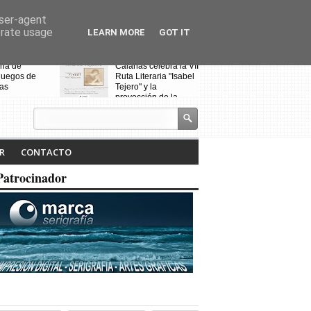
user-agent
erate usage
LEARN MORE
GOT IT
eria de
Calañas celebra la VII
Noche Blanca 
juegos de
Ruta Literaria "Isabel
Calañas
as
Tejero" y la
proyección de la
pasada ruta
R
CONTACTO
Patrocinador