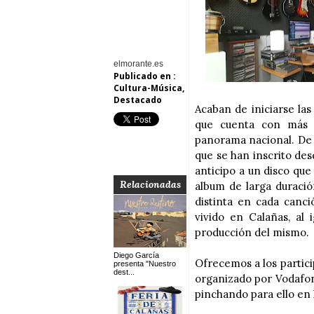
elmorante.es
Publicado en :
Cultura-Música
,
Destacado
Acaban de iniciarse la
que cuenta con más d
panorama nacional. De e
que se han inscrito de
anticipo a un disco que
Relacionadas
album de larga duració
distinta en cada canci
vivido en Calañas, al 
producción del mismo.
Diego García
Ofrecemos a los partici
presenta "Nuestro
dest...
organizado por Vodafon
pinchando para ello en