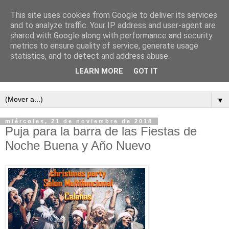
This site uses cookies from Google to deliver its services
and to analyze traffic. Your IP address and user-agent are
shared with Google along with performance and security
metrics to ensure quality of service, generate usage
statistics, and to detect and address abuse.
LEARN MORE
GOT IT
Semanario independiente de Calañas
▼
miércoles, 21 de noviembre de 2018
Puja para la barra de las Fiestas de
Noche Buena y Año Nuevo