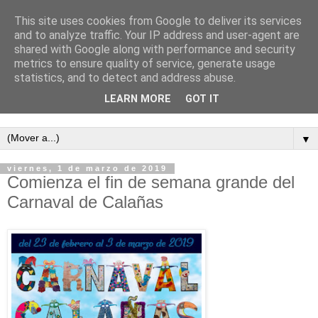
This site uses cookies from Google to deliver its services
and to analyze traffic. Your IP address and user-agent are
shared with Google along with performance and security
metrics to ensure quality of service, generate usage
statistics, and to detect and address abuse.
LEARN MORE
GOT IT
Semanario independiente de Calañas
▼
viernes, 1 de marzo de 2019
Comienza el fin de semana grande del
Carnaval de Calañas