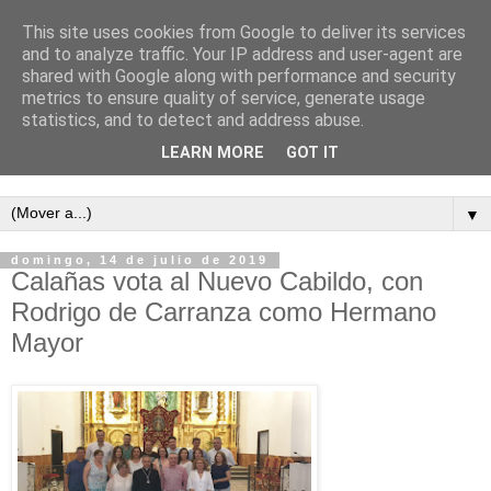
This site uses cookies from Google to deliver its services
and to analyze traffic. Your IP address and user-agent are
shared with Google along with performance and security
metrics to ensure quality of service, generate usage
statistics, and to detect and address abuse.
LEARN MORE
GOT IT
Semanario independiente de Calañas
▼
domingo, 14 de julio de 2019
Calañas vota al Nuevo Cabildo, con
Rodrigo de Carranza como Hermano
Mayor