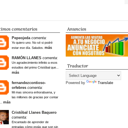
timos comentarios
Anuncios
Pepeojeda
comenta:
Yo quiero uno. No sé si podrè
más
estar ese día. Saludos.
RAMÓN LLANES
comenta:
Un agradecimiento infinito a esos
Traductor
estudios del primo Cristóbal que...
más
fernandezcontioso-
Powered by
Translate
orfebres
comenta:
Mi mas sincera enhorabuena, y
las millones de gracias por contar
más
...
Cristóbal Llanes Baquero
comenta:
Encantado de aprender de
entradas cómo estás que son sin