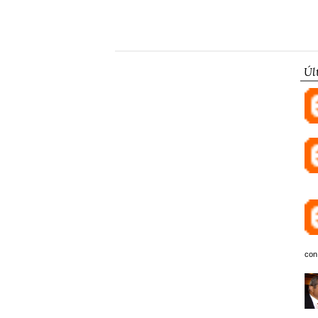
Úl
con