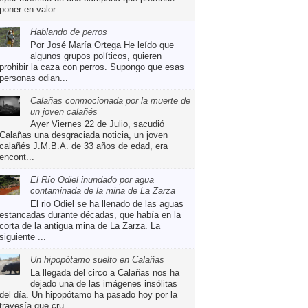
poner en valor ...
Hablando de perros
Por José María Ortega He leído que
algunos grupos políticos, quieren
prohibir la caza con perros. Supongo que esas
personas odian...
Calañas conmocionada por la muerte de
un joven calañés
Ayer Viernes 22 de Julio, sacudió
Calañas una desgraciada noticia, un joven
calañés J.M.B.A. de 33 años de edad, era
encont...
El Río Odiel inundado por agua
contaminada de la mina de La Zarza
El rio Odiel se ha llenado de las aguas
estancadas durante décadas, que había en la
corta de la antigua mina de La Zarza. La
siguiente ...
Un hipopótamo suelto en Calañas
La llegada del circo a Calañas nos ha
dejado una de las imágenes insólitas
del día. Un hipopótamo ha pasado hoy por la
travesía que cru...