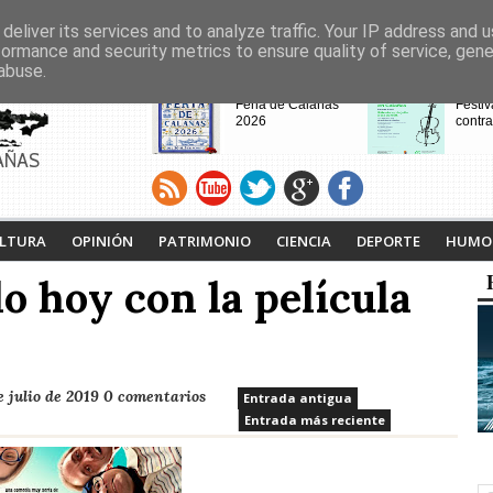
deliver its services and to analyze traffic. Your IP address and 
formance and security metrics to ensure quality of service, gen
abuse.
CABECERAS
Feria de Calañas
Festiv
2026
contra
AÑAS
VIII Feria de
Calaña
Videojuegos de
Ruta L
LTURA
OPINIÓN
PATRIMONIO
CIENCIA
DEPORTE
HUMO
Calañas
Tejero
proyec
o hoy con la película
pasad
e julio de 2019
0 comentarios
Entrada antigua
Entrada más reciente