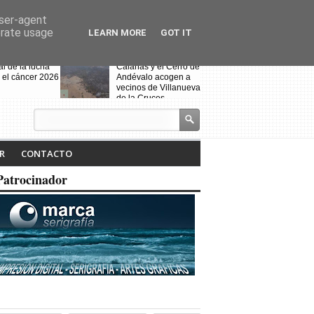
user-agent
erate usage
LEARN MORE
GOT IT
al de la lucha
Calañas y el Cerro de
 el cáncer 2026
Andévalo acogen a
vecinos de Villanueva
de la Cruces
desalojados por el
incendio
s celebra la VII
Noche Blanca en
iteraria "Isabel
Calañas
R
CONTACTO
" y la
ción de la
Patrocinador
a ruta
Fin de curso de la
escuela de baile
"Toma que toma"