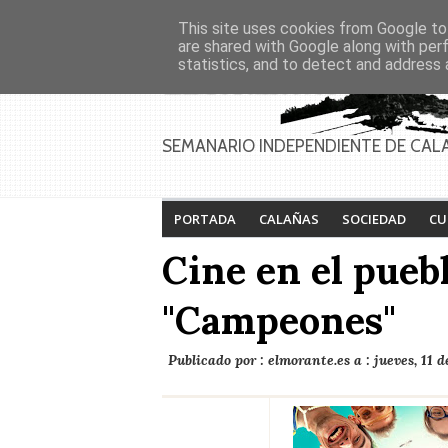
Asociaciones
Génesis
This site uses cookies from Google to 
PAGINAS
Inicio
Contacto
Anúnciate
are shared with Google along with per
statistics, and to detect and address 
SEMANARIO INDEPENDIENTE DE CAL
PORTADA
CALAÑAS
SOCIEDAD
CU
Cine en el puebl
"Campeones"
Publicado por :
elmorante.es
a :
jueves, 11 d