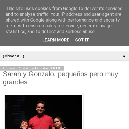
This site uses cookies from Google to deliver its services
and to analyze traffic. Your IP address and user-agent are
shared with Google along with performance and security
metrics to ensure quality of service, generate usage
statistics, and to detect and address abuse.
LEARN MORE
GOT IT
Semanario independiente de Calañas
▼
lunes, 1 de julio de 2019
Sarah y Gonzalo, pequeños pero muy
grandes