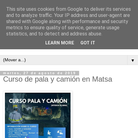
This site uses cookies from Google to deliver its services
and to analyze traffic. Your IP address and user-agent are
shared with Google along with performance and security
metrics to ensure quality of service, generate usage
statistics, and to detect and address abuse.
LEARN MORE
GOT IT
Semanario independiente de Calañas
▼
martes, 27 de agosto de 2019
Curso de pala y camión en Matsa