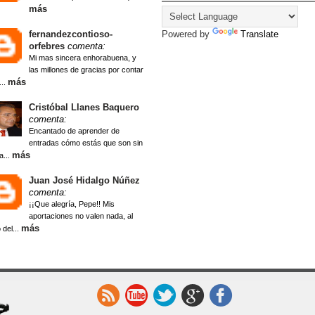
más
fernandezcontioso-
Powered by
Translate
orfebres
comenta:
Mi mas sincera enhorabuena, y
las millones de gracias por contar
más
...
Cristóbal Llanes Baquero
comenta:
Encantado de aprender de
entradas cómo estás que son sin
más
a...
Juan José Hidalgo Núñez
comenta:
¡¡Que alegría, Pepe!! Mis
aportaciones no valen nada, al
más
 del...