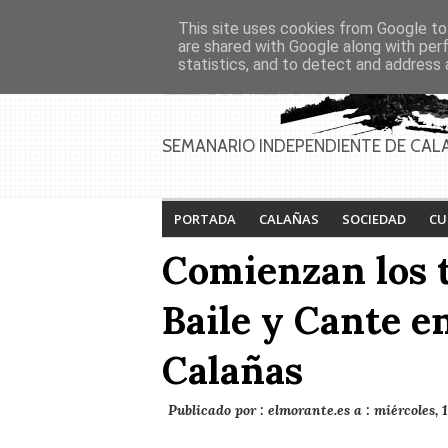
Asociaciones
Génesis
This site uses cookies from Google to 
PAGINAS
Inicio
Contacto
Anúnciate
are shared with Google along with per
statistics, and to detect and address 
Calañas y el Cerro de
VIII Feria de
Andévalo acogen a
Videojuegos de
vecinos de Villanueva
Calañas
de la Cruces
SEMANARIO INDEPENDIENTE DE CAL
desalojados por el
incendio
PORTADA
CALAÑAS
SOCIEDAD
CU
Comienzan los t
Baile y Cante e
Calañas
Publicado por :
elmorante.es
a :
miércoles, 