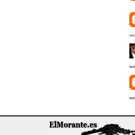
con
dud
lado