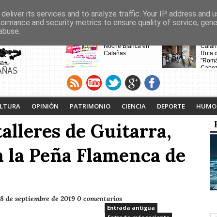
deliver its services and to analyze traffic. Your IP address and 
formance and security metrics to ensure quality of service, gen
abuse.
CABECERAS
Calañas celebra la VII
Noche Blanca en
Calaña
Ruta Literaria "Isabel
Calañas
Ruta 
Tejero" y la
"Romá
proyección de la
Cabez
AÑAS
pasada ruta
como 
LTURA
OPINIÓN
PATRIMONIO
CIENCIA
DEPORTE
HUMO
alleres de Guitarra,
n la Peña Flamenca de
18 de septiembre de 2019
0 comentarios
Entrada antigua