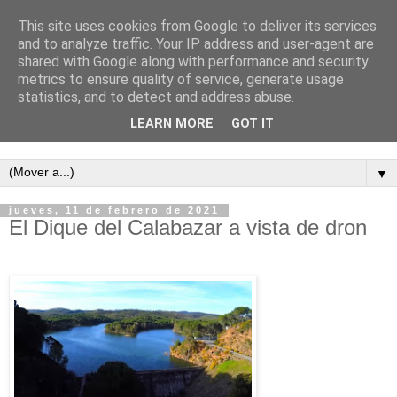
This site uses cookies from Google to deliver its services
and to analyze traffic. Your IP address and user-agent are
shared with Google along with performance and security
metrics to ensure quality of service, generate usage
statistics, and to detect and address abuse.
LEARN MORE
GOT IT
Semanario independiente de Calañas
▼
jueves, 11 de febrero de 2021
El Dique del Calabazar a vista de dron