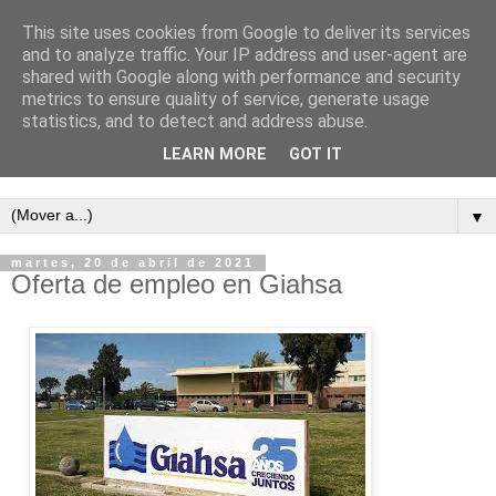
This site uses cookies from Google to deliver its services
and to analyze traffic. Your IP address and user-agent are
shared with Google along with performance and security
metrics to ensure quality of service, generate usage
statistics, and to detect and address abuse.
LEARN MORE
GOT IT
Semanario independiente de Calañas
▼
martes, 20 de abril de 2021
Oferta de empleo en Giahsa