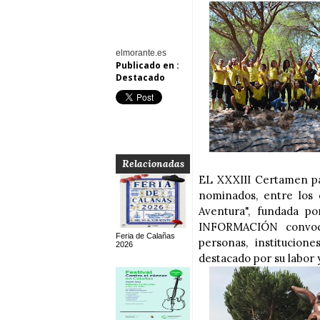
elmorante.es
Publicado en :
Destacado
Relacionadas
EL XXXIII Certamen pa
nominados, entre los 
Aventura", fundada p
INFORMACIÓN convoca 
Feria de Calañas
personas, institucion
2026
destacado por su labor 