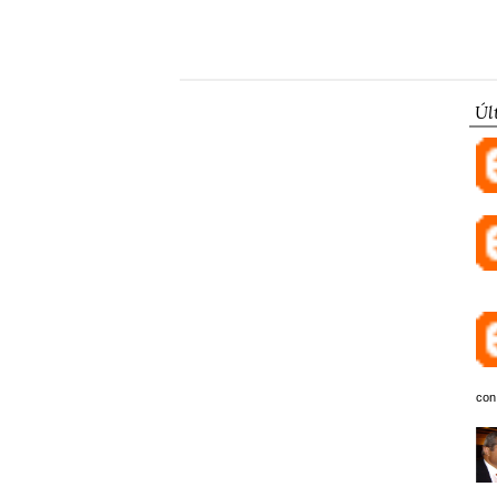
Úl
con