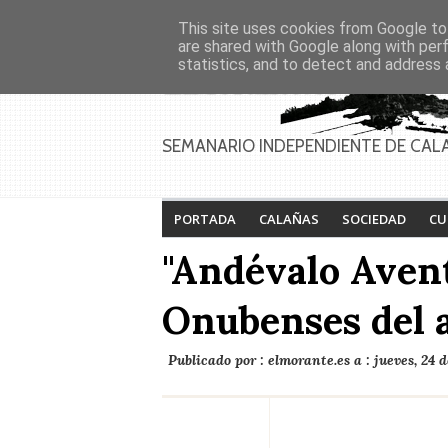
Asociaciones
Génesis
This site uses cookies from Google to 
PAGINAS
Inicio
Contacto
Anúnciate
are shared with Google along with per
statistics, and to detect and address 
SEMANARIO INDEPENDIENTE DE CAL
PORTADA
CALAÑAS
SOCIEDAD
CU
"Andévalo Aven
Onubenses del 
Publicado por :
elmorante.es
a :
jueves, 24 d