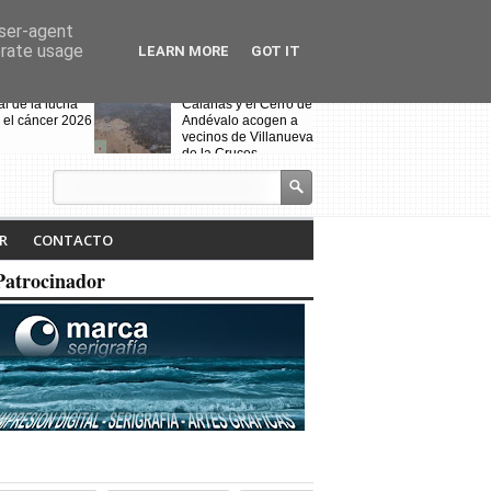
user-agent
erate usage
LEARN MORE
GOT IT
al de la lucha
Calañas y el Cerro de
 el cáncer 2026
Andévalo acogen a
vecinos de Villanueva
de la Cruces
desalojados por el
incendio
s celebra la VII
Noche Blanca en
iteraria "Isabel
Calañas
R
CONTACTO
" y la
ción de la
Patrocinador
a ruta
Fin de curso de la
escuela de baile
"Toma que toma"