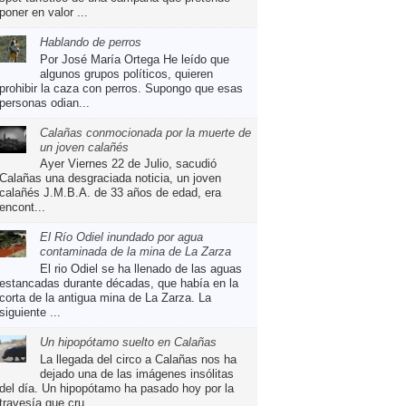
poner en valor ...
Hablando de perros
Por José María Ortega He leído que
algunos grupos políticos, quieren
prohibir la caza con perros. Supongo que esas
personas odian...
Calañas conmocionada por la muerte de
un joven calañés
Ayer Viernes 22 de Julio, sacudió
Calañas una desgraciada noticia, un joven
calañés J.M.B.A. de 33 años de edad, era
encont...
El Río Odiel inundado por agua
contaminada de la mina de La Zarza
El rio Odiel se ha llenado de las aguas
estancadas durante décadas, que había en la
corta de la antigua mina de La Zarza. La
siguiente ...
Un hipopótamo suelto en Calañas
La llegada del circo a Calañas nos ha
dejado una de las imágenes insólitas
del día. Un hipopótamo ha pasado hoy por la
travesía que cru...