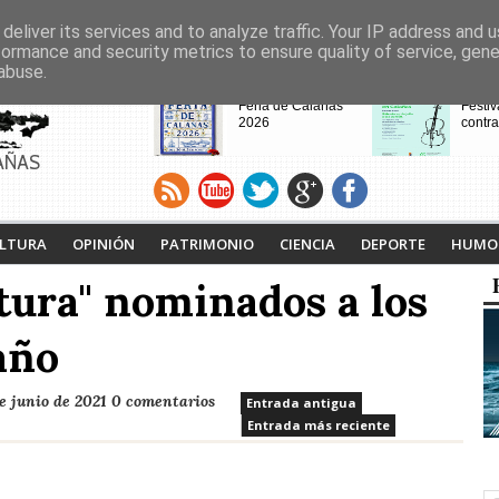
deliver its services and to analyze traffic. Your IP address and 
formance and security metrics to ensure quality of service, gen
abuse.
CABECERAS
Feria de Calañas
Festiv
2026
contra
AÑAS
VIII Feria de
Calaña
Videojuegos de
Ruta L
LTURA
OPINIÓN
PATRIMONIO
CIENCIA
DEPORTE
HUMO
Calañas
Tejero
proyec
tura" nominados a los
pasad
año
e junio de 2021
0 comentarios
Entrada antigua
Entrada más reciente