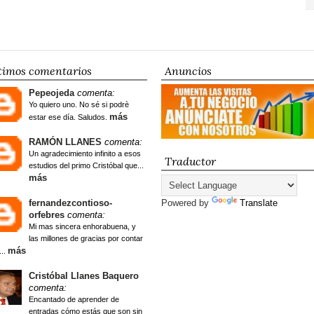
timos comentarios
Anuncios
Pepeojeda
comenta:
Yo quiero uno. No sé si podrè
más
estar ese día. Saludos.
RAMÓN LLANES
comenta:
Un agradecimiento infinito a esos
Traductor
estudios del primo Cristóbal que...
más
fernandezcontioso-
Powered by
Translate
orfebres
comenta:
Mi mas sincera enhorabuena, y
las millones de gracias por contar
más
...
Cristóbal Llanes Baquero
comenta:
Encantado de aprender de
entradas cómo estás que son sin