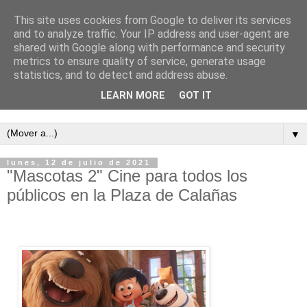
This site uses cookies from Google to deliver its services
and to analyze traffic. Your IP address and user-agent are
shared with Google along with performance and security
metrics to ensure quality of service, generate usage
statistics, and to detect and address abuse.
LEARN MORE
GOT IT
Semanario independiente de Calañas
▼
lunes, 12 de julio de 2021
"Mascotas 2" Cine para todos los
públicos en la Plaza de Calañas