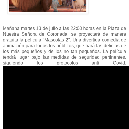
Mañana martes 13 de julio a las 22:00 horas en la Plaza de
Nuestra Señora de Coronada, se proyectará de manera
gratuita la película "Mascotas 2". Una divertida comedia de
animación para todos los públicos, que hará las delicias de
los más pequeños y de los no tan pequeños. La película
tendrá lugar bajo las medidas de seguridad pertinentes,
siguiendo los protocolos anti Covid.