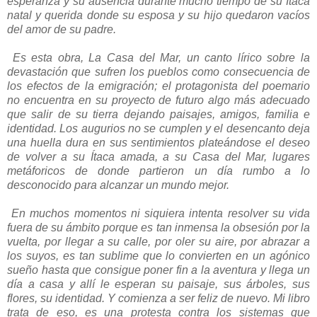
esperanza y su ausencia durante mucho tiempo de su Ítaca
natal y querida donde su esposa y su hijo quedaron vacíos
del amor de su padre.
Es esta obra, La Casa del Mar, un canto lírico sobre la
devastación que sufren los pueblos como consecuencia de
los efectos de la emigración; el protagonista del poemario
no encuentra en su proyecto de futuro algo más adecuado
que salir de su tierra dejando paisajes, amigos, familia e
identidad. Los augurios no se cumplen y el desencanto deja
una huella dura en sus sentimientos plateándose el deseo
de volver a su Ítaca amada, a su Casa del Mar, lugares
metáforicos de donde partieron un día rumbo a lo
desconocido para alcanzar un mundo mejor.
En muchos momentos ni siquiera intenta resolver su vida
fuera de su ámbito porque es tan inmensa la obsesión por la
vuelta, por llegar a su calle, por oler su aire, por abrazar a
los suyos, es tan sublime que lo convierten en un agónico
sueño hasta que consigue poner fin a la aventura y llega un
día a casa y allí le esperan su paisaje, sus árboles, sus
flores, su identidad. Y comienza a ser feliz de nuevo. Mi libro
trata de eso, es una protesta contra los sistemas que