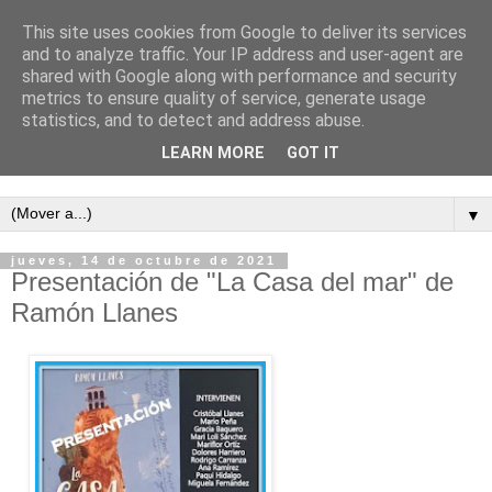
This site uses cookies from Google to deliver its services
and to analyze traffic. Your IP address and user-agent are
shared with Google along with performance and security
metrics to ensure quality of service, generate usage
statistics, and to detect and address abuse.
LEARN MORE
GOT IT
Semanario independiente de Calañas
▼
jueves, 14 de octubre de 2021
Presentación de "La Casa del mar" de
Ramón Llanes