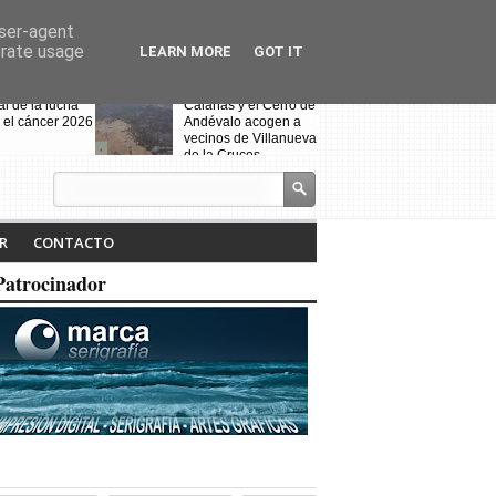
user-agent
erate usage
LEARN MORE
GOT IT
al de la lucha
Calañas y el Cerro de
 el cáncer 2026
Andévalo acogen a
vecinos de Villanueva
de la Cruces
desalojados por el
incendio
s celebra la VII
Noche Blanca en
iteraria "Isabel
Calañas
R
CONTACTO
" y la
ción de la
Patrocinador
a ruta
Fin de curso de la
escuela de baile
"Toma que toma"