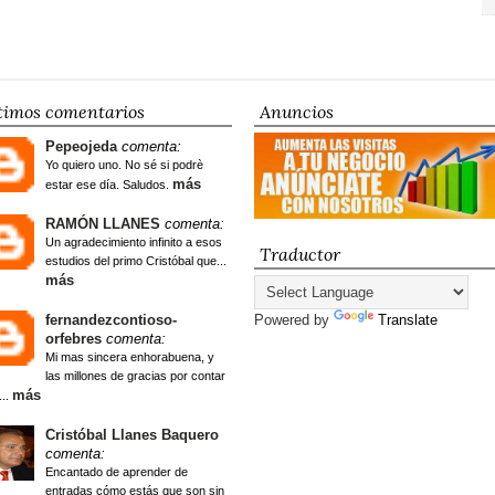
timos comentarios
Anuncios
Pepeojeda
comenta:
Yo quiero uno. No sé si podrè
más
estar ese día. Saludos.
RAMÓN LLANES
comenta:
Un agradecimiento infinito a esos
Traductor
estudios del primo Cristóbal que...
más
fernandezcontioso-
Powered by
Translate
orfebres
comenta:
Mi mas sincera enhorabuena, y
las millones de gracias por contar
más
...
Cristóbal Llanes Baquero
comenta:
Encantado de aprender de
entradas cómo estás que son sin