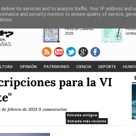
deliver its services and to analyze traffic. Your IP address and 
formance and security metrics to ensure quality of service, gen
abuse.
CABECERAS
Feria de Calañas
Festiv
2026
contra
AÑAS
VIII Feria de
Calaña
Videojuegos de
Ruta L
LTURA
OPINIÓN
PATRIMONIO
CIENCIA
DEPORTE
HUMO
Calañas
Tejero
proyec
cripciones para la VI
pasad
te"
 de febrero de 2022
0 comentarios
Entrada antigua
Entrada más reciente