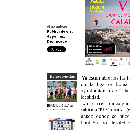
elmorante.es
Publicado en :
deportes
,
Destacado
Relacionadas
Ya están abiertas las i
en la liga onubense
Ayuntamiento de Calaña
localidad.
Una carrera única y mít
El Atlético Calañas
subirá a “El Morante” (
comienza su tem...
desde donde se puede
también las calles del 