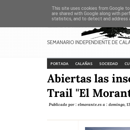
Asociaciones
Génesis
This site uses cookies from Google to 
PAGINAS
Inicio
Contacto
Anúnciate
are shared with Google along with per
statistics, and to detect and address 
SEMANARIO INDEPENDIENTE DE CAL
PORTADA
CALAÑAS
SOCIEDAD
CU
Abiertas las ins
Trail "El Moran
Publicado por :
elmorante.es
a :
domingo, 13