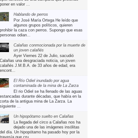
poner en valor ...
Hablando de perros
Por José María Ortega He leído que
algunos grupos políticos, quieren
prohibir la caza con perros. Supongo que esas
personas odian...
Calañas conmocionada por la muerte de
un joven calañés
Ayer Viernes 22 de Julio, sacudió
Calañas una desgraciada noticia, un joven
calañés J.M.B.A. de 33 años de edad, era
encont...
El Río Odiel inundado por agua
contaminada de la mina de La Zarza
El rio Odiel se ha llenado de las aguas
estancadas durante décadas, que había en la
corta de la antigua mina de La Zarza. La
siguiente ...
Un hipopótamo suelto en Calañas
La llegada del circo a Calañas nos ha
dejado una de las imágenes insólitas
del día. Un hipopótamo ha pasado hoy por la
travesía que cru...