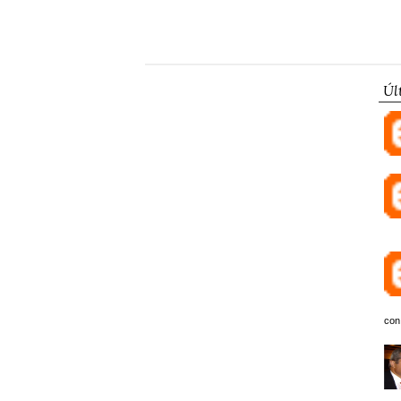
Úl
con