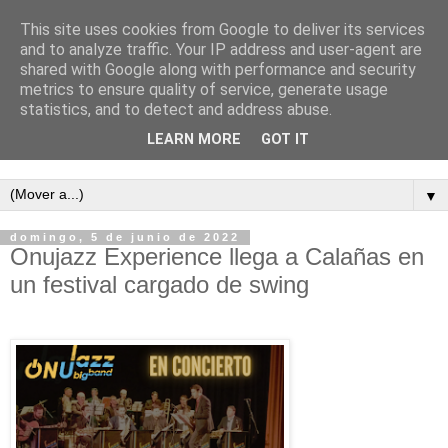
This site uses cookies from Google to deliver its services
and to analyze traffic. Your IP address and user-agent are
shared with Google along with performance and security
metrics to ensure quality of service, generate usage
statistics, and to detect and address abuse.
LEARN MORE
GOT IT
Semanario independiente de Calañas
▼
domingo, 5 de junio de 2022
Onujazz Experience llega a Calañas en
un festival cargado de swing