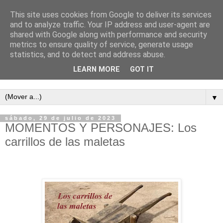
This site uses cookies from Google to deliver its services
and to analyze traffic. Your IP address and user-agent are
shared with Google along with performance and security
metrics to ensure quality of service, generate usage
statistics, and to detect and address abuse.
LEARN MORE
GOT IT
Semanario independiente de Calañas
▼
sábado, 29 de julio de 2023
MOMENTOS Y PERSONAJES: Los
carrillos de las maletas