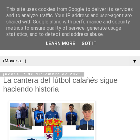
This site uses cookies from Google to deliver its services
and to analyze traffic. Your IP address and user-agent are
shared with Google along with performance and security
metrics to ensure quality of service, generate usage
statistics, and to detect and address abuse.
LEARN MORE
GOT IT
Semanario independiente de Calañas
▼
jueves, 7 de diciembre de 2023
La cantera del fútbol calañés sigue
haciendo historia